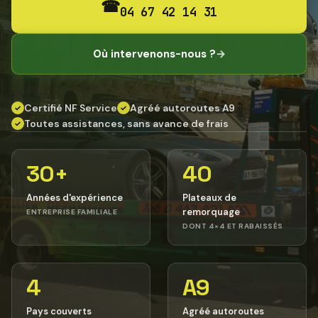
☎
04 67 42 14 31
Où intervenons-nous ?
→
Certifié NF Service
Agréé autoroutes A9
✓
✓
Toutes assistances, sans avance de frais
✓
30+
40
Années d'expérience
Plateaux de
remorquage
ENTREPRISE FAMILIALE
DONT 4×4 ET RABAISSÉS
4
A9
Pays couverts
Agréé autoroutes