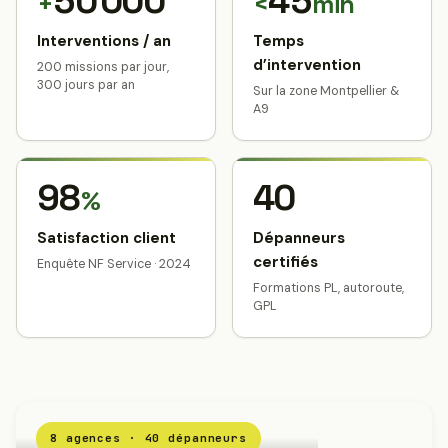
50 000
45
+
<
min
Interventions / an
Temps
d’intervention
200 missions par jour,
300 jours par an
Sur la zone Montpellier &
A9
98
40
%
Satisfaction client
Dépanneurs
certifiés
Enquête NF Service · 2024
Formations PL, autoroute,
GPL
8 agences · 40 dépanneurs