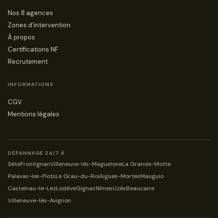
Nos 8 agences
Zones d’intervention
À propos
Certifications NF
Recrutement
INFORMATIONS
CGV
Mentions légales
DÉPANNAGE 24/7 À
Sète
Frontignan
Villeneuve-lès-Maguelone
La Grande-Motte
Palavas-les-Flots
Le Grau-du-Roi
Aigues-Mortes
Mauguio
Castelnau-le-Lez
Lodève
Gignac
Nîmes
Uzès
Beaucaire
Villeneuve-lès-Avignon