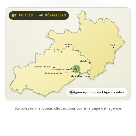
8 AGENCES · 40 DÉPANNEURS
GARD
Laroque
Fournès
Villetelle
Clermont l'Hérault
St-Georges d'Orques
St-Jean de Védas
Pérols
Montpellier
HÉRAULT
MER MÉDITERRANÉE
Agence principale
Agence relais
Survolez un marqueur, cliquez pour ouvrir la page de l’agence.