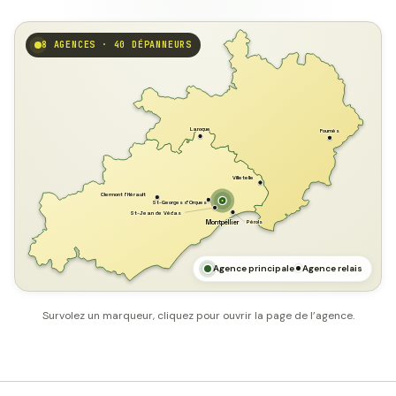
8 AGENCES · 40 DÉPANNEURS
GARD
Laroque
Fournès
Villetelle
Clermont l'Hérault
St-Georges d'Orques
St-Jean de Védas
Pérols
Montpellier
HÉRAULT
MER MÉDITERRANÉE
Agence principale
Agence relais
Survolez un marqueur, cliquez pour ouvrir la page de l’agence.