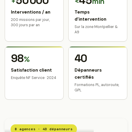
50 000
45
+
<
min
Interventions / an
Temps
d’intervention
200 missions par jour,
300 jours par an
Sur la zone Montpellier &
A9
98
40
%
Satisfaction client
Dépanneurs
certifiés
Enquête NF Service · 2024
Formations PL, autoroute,
GPL
8 agences · 40 dépanneurs