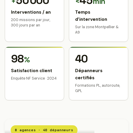
50 000
45
+
<
min
Interventions / an
Temps
d’intervention
200 missions par jour,
300 jours par an
Sur la zone Montpellier &
A9
98
40
%
Satisfaction client
Dépanneurs
certifiés
Enquête NF Service · 2024
Formations PL, autoroute,
GPL
8 agences · 40 dépanneurs