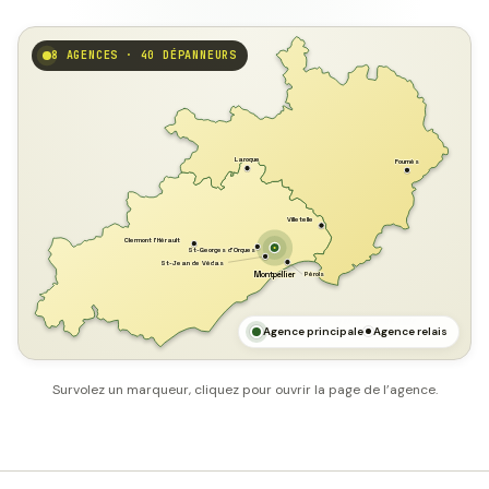
8 AGENCES · 40 DÉPANNEURS
GARD
Laroque
Fournès
Villetelle
Clermont l'Hérault
St-Georges d'Orques
St-Jean de Védas
Pérols
Montpellier
HÉRAULT
MER MÉDITERRANÉE
Agence principale
Agence relais
Survolez un marqueur, cliquez pour ouvrir la page de l’agence.