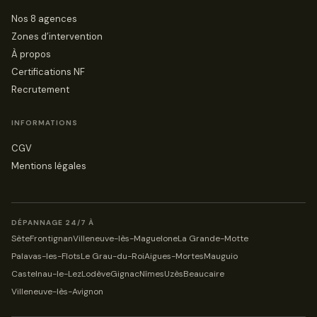
Nos 8 agences
Zones d’intervention
À propos
Certifications NF
Recrutement
INFORMATIONS
CGV
Mentions légales
DÉPANNAGE 24/7 À
Sète
Frontignan
Villeneuve-lès-Maguelone
La Grande-Motte
Palavas-les-Flots
Le Grau-du-Roi
Aigues-Mortes
Mauguio
Castelnau-le-Lez
Lodève
Gignac
Nîmes
Uzès
Beaucaire
Villeneuve-lès-Avignon