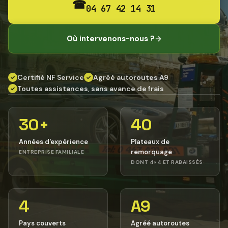
☎
04 67 42 14 31
Où intervenons-nous ?
→
Certifié NF Service
Agréé autoroutes A9
✓
✓
Toutes assistances, sans avance de frais
✓
30+
40
Années d'expérience
Plateaux de
remorquage
ENTREPRISE FAMILIALE
DONT 4×4 ET RABAISSÉS
4
A9
Pays couverts
Agréé autoroutes