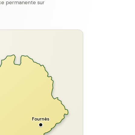
ence permanente sur
GARD
Fournès