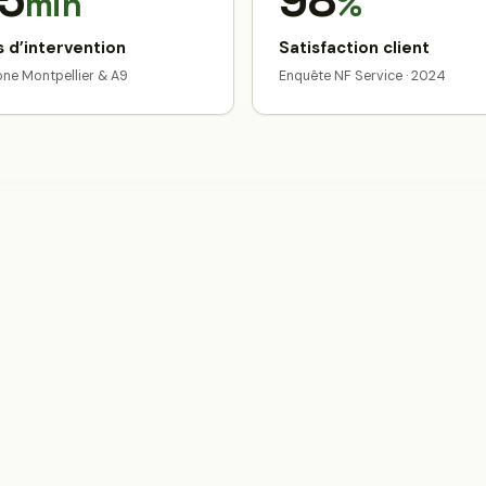
5
98
min
%
 d’intervention
Satisfaction client
zone Montpellier & A9
Enquête NF Service · 2024