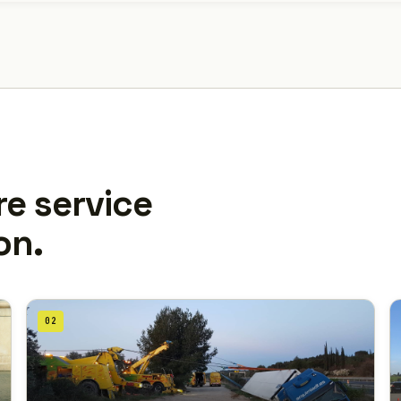
re service
on.
02