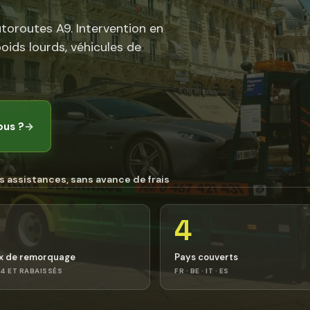
utoroutes A9. Intervention en
poids lourds, véhicules de
ous ?
→
s assistances, sans avance de frais
4
x de remorquage
Pays couverts
4 ET RABAISSÉS
FR · BE · IT · ES