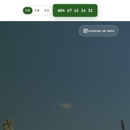
☎
04 67 42 14 31
FR
EN
ES
Français
Laissez un avis