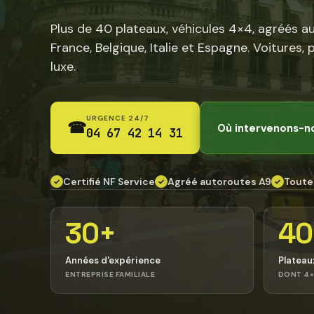
Plus de 40 plateaux, véhicules 4×4, agréés a
France, Belgique, Italie et Espagne. Voitures, 
luxe.
URGENCE 24/7
☎
Où intervenons-n
04 67 42 14 31
Certifié NF Service
Agréé autoroutes A9
Toute
✓
✓
✓
30+
40
Années d'expérience
Plateau
ENTREPRISE FAMILIALE
DONT 4×