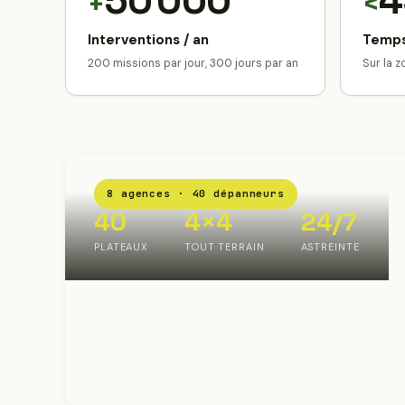
50 000
4
+
<
Interventions / an
Temps
200 missions par jour, 300 jours par an
Sur la 
8 agences · 40 dépanneurs
40
4×4
24/7
PLATEAUX
TOUT TERRAIN
ASTREINTE