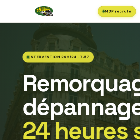
MDP recrute
INTERVENTION 24H/24 · 7J/7
Remorquag
dépannage
24 heures 