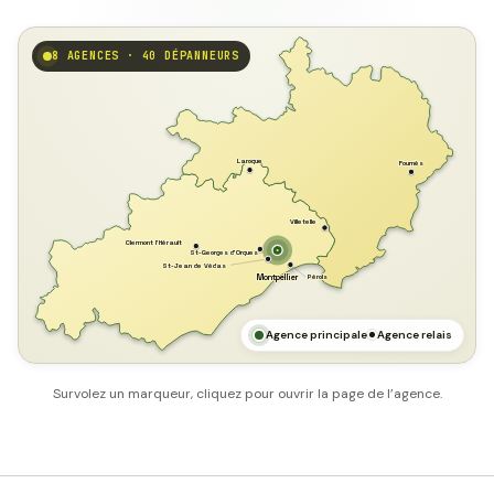
8 AGENCES · 40 DÉPANNEURS
GARD
Laroque
Fournès
Villetelle
Clermont l'Hérault
St-Georges d'Orques
St-Jean de Védas
Pérols
Montpellier
HÉRAULT
MER MÉDITERRANÉE
Agence principale
Agence relais
Survolez un marqueur, cliquez pour ouvrir la page de l’agence.