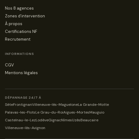
Nos 8 agences
Zones d’intervention
À propos
Certifications NF
Recrutement
INFORMATIONS
CGV
Mentions légales
DÉPANNAGE 24/7 À
Sète
Frontignan
Villeneuve-lès-Maguelone
La Grande-Motte
Palavas-les-Flots
Le Grau-du-Roi
Aigues-Mortes
Mauguio
Castelnau-le-Lez
Lodève
Gignac
Nîmes
Uzès
Beaucaire
Villeneuve-lès-Avignon