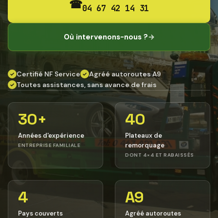
☎
04 67 42 14 31
Où intervenons-nous ?
→
Certifié NF Service
Agréé autoroutes A9
✓
✓
Toutes assistances, sans avance de frais
✓
30+
40
Années d'expérience
Plateaux de
remorquage
ENTREPRISE FAMILIALE
DONT 4×4 ET RABAISSÉS
4
A9
Pays couverts
Agréé autoroutes