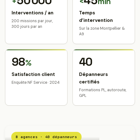
50 000
45
+
<
min
Interventions / an
Temps
d’intervention
200 missions par jour,
300 jours par an
Sur la zone Montpellier &
A9
98
40
%
Satisfaction client
Dépanneurs
certifiés
Enquête NF Service · 2024
Formations PL, autoroute,
GPL
8 agences · 40 dépanneurs