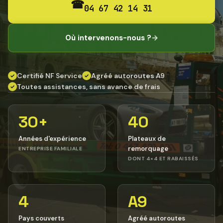
☎
04 67 42 14 31
Où intervenons-nous ?
→
Certifié NF Service
Agréé autoroutes A9
✓
✓
Toutes assistances, sans avance de frais
✓
30+
40
Années d'expérience
Plateaux de
remorquage
ENTREPRISE FAMILIALE
DONT 4×4 ET RABAISSÉS
4
A9
Pays couverts
Agréé autoroutes