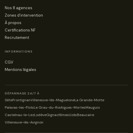
Nos 8 agences
Zones d’intervention
À propos
Certifications NF
Recrutement
INFORMATIONS
CGV
Mentions légales
DÉPANNAGE 24/7 À
Sète
Frontignan
Villeneuve-lès-Maguelone
La Grande-Motte
Palavas-les-Flots
Le Grau-du-Roi
Aigues-Mortes
Mauguio
Castelnau-le-Lez
Lodève
Gignac
Nîmes
Uzès
Beaucaire
Villeneuve-lès-Avignon