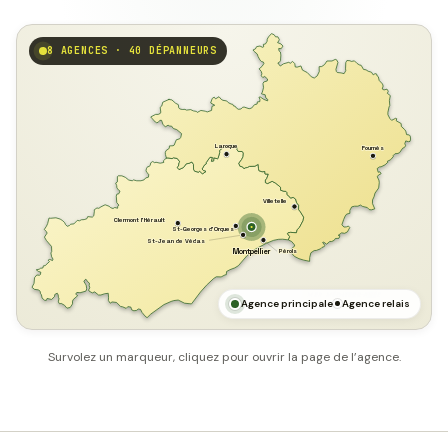
8 AGENCES · 40 DÉPANNEURS
GARD
Laroque
Fournès
Villetelle
Clermont l'Hérault
St-Georges d'Orques
St-Jean de Védas
Pérols
Montpellier
HÉRAULT
MER MÉDITERRANÉE
Agence principale
Agence relais
Survolez un marqueur, cliquez pour ouvrir la page de l’agence.