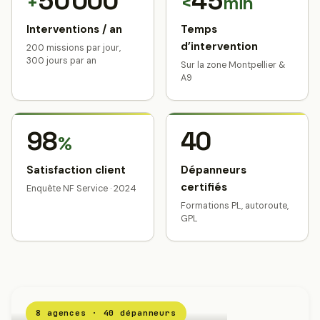
50 000
45
+
<
min
Interventions / an
Temps
d’intervention
200 missions par jour,
300 jours par an
Sur la zone Montpellier &
A9
98
40
%
Satisfaction client
Dépanneurs
certifiés
Enquête NF Service · 2024
Formations PL, autoroute,
GPL
8 agences · 40 dépanneurs