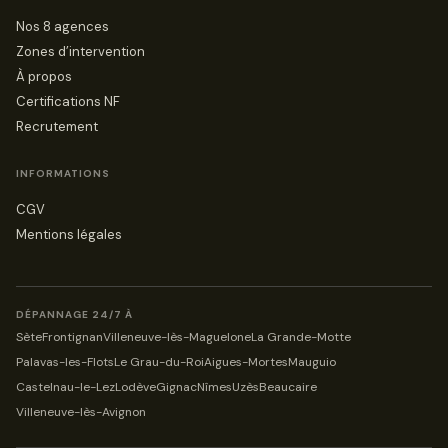
Nos 8 agences
Zones d’intervention
À propos
Certifications NF
Recrutement
INFORMATIONS
CGV
Mentions légales
DÉPANNAGE 24/7 À
Sète
Frontignan
Villeneuve-lès-Maguelone
La Grande-Motte
Palavas-les-Flots
Le Grau-du-Roi
Aigues-Mortes
Mauguio
Castelnau-le-Lez
Lodève
Gignac
Nîmes
Uzès
Beaucaire
Villeneuve-lès-Avignon