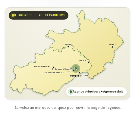
8 AGENCES · 40 DÉPANNEURS
GARD
Laroque
Fournès
Villetelle
Clermont l'Hérault
St-Georges d'Orques
St-Jean de Védas
Pérols
Montpellier
HÉRAULT
MER MÉDITERRANÉE
Agence principale
Agence relais
Survolez un marqueur, cliquez pour ouvrir la page de l’agence.