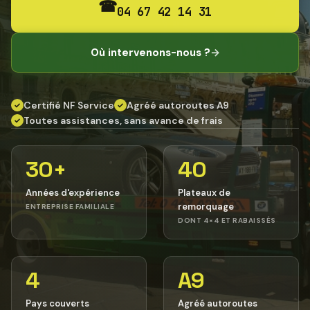
☎
04 67 42 14 31
Où intervenons-nous ?
→
Certifié NF Service
Agréé autoroutes A9
✓
✓
Toutes assistances, sans avance de frais
✓
30+
40
Années d'expérience
Plateaux de
remorquage
ENTREPRISE FAMILIALE
DONT 4×4 ET RABAISSÉS
4
A9
Pays couverts
Agréé autoroutes