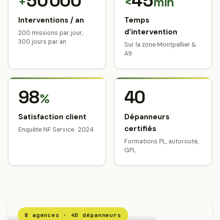
50 000
45
+
<
min
Interventions / an
Temps
d’intervention
200 missions par jour,
300 jours par an
Sur la zone Montpellier &
A9
98
40
%
Satisfaction client
Dépanneurs
certifiés
Enquête NF Service · 2024
Formations PL, autoroute,
GPL
8 agences · 40 dépanneurs