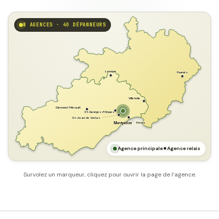
8 AGENCES · 40 DÉPANNEURS
GARD
Laroque
Fournès
Villetelle
Clermont l'Hérault
St-Georges d'Orques
St-Jean de Védas
Pérols
Montpellier
HÉRAULT
MER MÉDITERRANÉE
Agence principale
Agence relais
Survolez un marqueur, cliquez pour ouvrir la page de l’agence.