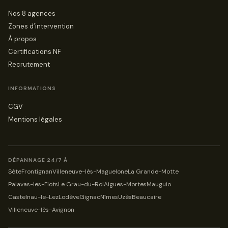
Nos 8 agences
Zones d’intervention
À propos
Certifications NF
Recrutement
INFORMATIONS
CGV
Mentions légales
DÉPANNAGE 24/7 À
Sète
Frontignan
Villeneuve-lès-Maguelone
La Grande-Motte
Palavas-les-Flots
Le Grau-du-Roi
Aigues-Mortes
Mauguio
Castelnau-le-Lez
Lodève
Gignac
Nîmes
Uzès
Beaucaire
Villeneuve-lès-Avignon