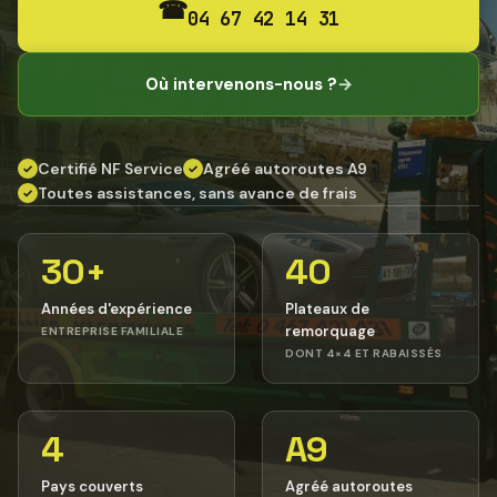
☎
04 67 42 14 31
Où intervenons-nous ?
→
Certifié NF Service
Agréé autoroutes A9
✓
✓
Toutes assistances, sans avance de frais
✓
30+
40
Années d'expérience
Plateaux de
remorquage
ENTREPRISE FAMILIALE
DONT 4×4 ET RABAISSÉS
4
A9
Pays couverts
Agréé autoroutes