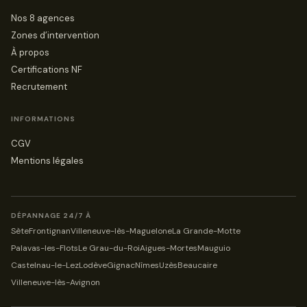
Nos 8 agences
Zones d’intervention
À propos
Certifications NF
Recrutement
INFORMATIONS
CGV
Mentions légales
DÉPANNAGE 24/7 À
Sète
Frontignan
Villeneuve-lès-Maguelone
La Grande-Motte
Palavas-les-Flots
Le Grau-du-Roi
Aigues-Mortes
Mauguio
Castelnau-le-Lez
Lodève
Gignac
Nîmes
Uzès
Beaucaire
Villeneuve-lès-Avignon