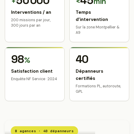
50 000
45
+
<
min
Interventions / an
Temps
d’intervention
200 missions par jour,
300 jours par an
Sur la zone Montpellier &
A9
98
40
%
Satisfaction client
Dépanneurs
certifiés
Enquête NF Service · 2024
Formations PL, autoroute,
GPL
8 agences · 40 dépanneurs