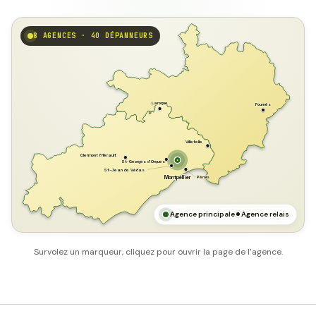
8 AGENCES · 40 DÉPANNEURS
GARD
Laroque
Fournès
Villetelle
Clermont l'Hérault
St-Georges d'Orques
St-Jean de Védas
Pérols
Montpellier
HÉRAULT
MER MÉDITERRANÉE
Agence principale
Agence relais
Survolez un marqueur, cliquez pour ouvrir la page de l’agence.