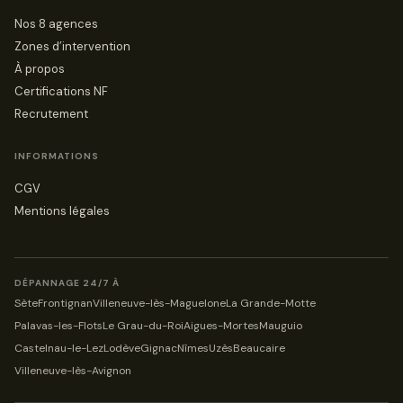
Nos 8 agences
Zones d’intervention
À propos
Certifications NF
Recrutement
INFORMATIONS
CGV
Mentions légales
DÉPANNAGE 24/7 À
Sète
Frontignan
Villeneuve-lès-Maguelone
La Grande-Motte
Palavas-les-Flots
Le Grau-du-Roi
Aigues-Mortes
Mauguio
Castelnau-le-Lez
Lodève
Gignac
Nîmes
Uzès
Beaucaire
Villeneuve-lès-Avignon