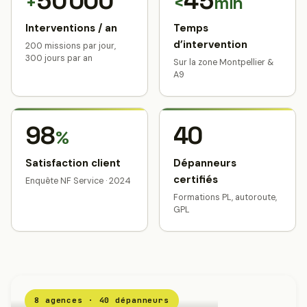
50 000
45
+
<
min
Interventions / an
Temps
d’intervention
200 missions par jour,
300 jours par an
Sur la zone Montpellier &
A9
98
40
%
Satisfaction client
Dépanneurs
certifiés
Enquête NF Service · 2024
Formations PL, autoroute,
GPL
8 agences · 40 dépanneurs