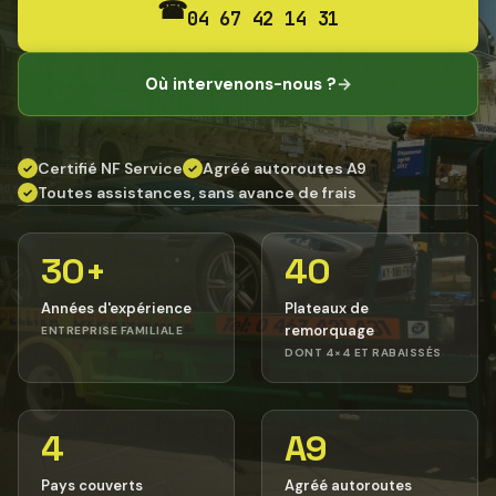
☎
04 67 42 14 31
Où intervenons-nous ?
→
Certifié NF Service
Agréé autoroutes A9
✓
✓
Toutes assistances, sans avance de frais
✓
30+
40
Années d'expérience
Plateaux de
remorquage
ENTREPRISE FAMILIALE
DONT 4×4 ET RABAISSÉS
4
A9
Pays couverts
Agréé autoroutes