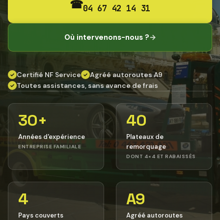
☎
04 67 42 14 31
Où intervenons-nous ?
→
Certifié NF Service
Agréé autoroutes A9
✓
✓
Toutes assistances, sans avance de frais
✓
30+
40
Années d'expérience
Plateaux de
remorquage
ENTREPRISE FAMILIALE
DONT 4×4 ET RABAISSÉS
4
A9
Pays couverts
Agréé autoroutes