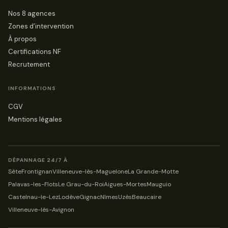
Nos 8 agences
Zones d’intervention
À propos
Certifications NF
Recrutement
INFORMATIONS
CGV
Mentions légales
DÉPANNAGE 24/7 À
Sète
Frontignan
Villeneuve-lès-Maguelone
La Grande-Motte
Palavas-les-Flots
Le Grau-du-Roi
Aigues-Mortes
Mauguio
Castelnau-le-Lez
Lodève
Gignac
Nîmes
Uzès
Beaucaire
Villeneuve-lès-Avignon