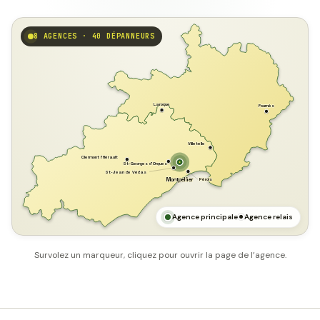
8 AGENCES · 40 DÉPANNEURS
GARD
Laroque
Fournès
Villetelle
Clermont l'Hérault
St-Georges d'Orques
St-Jean de Védas
Pérols
Montpellier
HÉRAULT
MER MÉDITERRANÉE
Agence principale
Agence relais
Survolez un marqueur, cliquez pour ouvrir la page de l’agence.