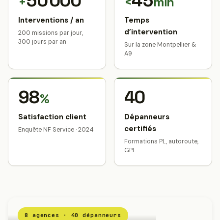
50 000
45
+
<
min
Interventions / an
Temps
d’intervention
200 missions par jour,
300 jours par an
Sur la zone Montpellier &
A9
98
40
%
Satisfaction client
Dépanneurs
certifiés
Enquête NF Service · 2024
Formations PL, autoroute,
GPL
8 agences · 40 dépanneurs