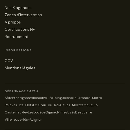
Nos 8 agences
Zones d’intervention
À propos
Certifications NF
Recrutement
INFORMATIONS
CGV
Mentions légales
DÉPANNAGE 24/7 À
Sète
Frontignan
Villeneuve-lès-Maguelone
La Grande-Motte
Palavas-les-Flots
Le Grau-du-Roi
Aigues-Mortes
Mauguio
Castelnau-le-Lez
Lodève
Gignac
Nîmes
Uzès
Beaucaire
Villeneuve-lès-Avignon