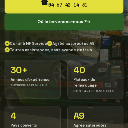
☎
04 67 42 14 31
Où intervenons-nous ?
→
Certifié NF Service
Agréé autoroutes A9
✓
✓
Toutes assistances, sans avance de frais
✓
30+
40
Années d'expérience
Plateaux de
remorquage
ENTREPRISE FAMILIALE
DONT 4×4 ET RABAISSÉS
4
A9
Pays couverts
Agréé autoroutes