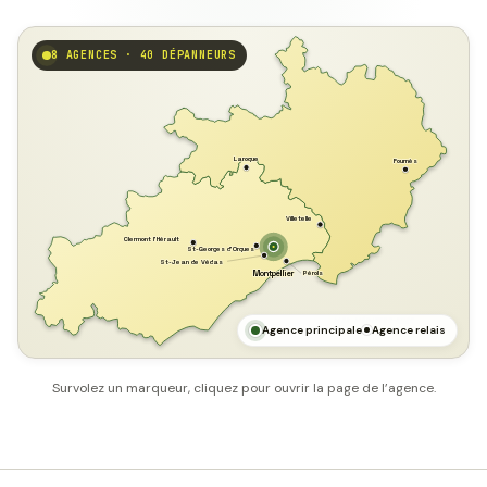
8 AGENCES · 40 DÉPANNEURS
GARD
Laroque
Fournès
Villetelle
Clermont l'Hérault
St-Georges d'Orques
St-Jean de Védas
Pérols
Montpellier
HÉRAULT
MER MÉDITERRANÉE
Agence principale
Agence relais
Survolez un marqueur, cliquez pour ouvrir la page de l’agence.