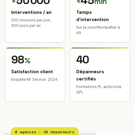
50 000
45
+
<
min
Interventions / an
Temps
d’intervention
200 missions par jour,
300 jours par an
Sur la zone Montpellier &
A9
98
40
%
Satisfaction client
Dépanneurs
certifiés
Enquête NF Service · 2024
Formations PL, autoroute,
GPL
8 agences · 40 dépanneurs