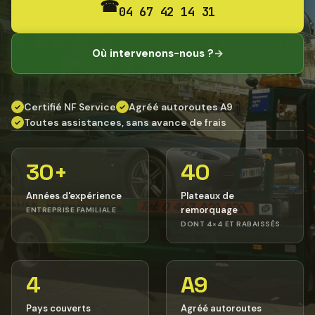
☎
04 67 42 14 31
Où intervenons-nous ?
→
Certifié NF Service
Agréé autoroutes A9
✓
✓
Toutes assistances, sans avance de frais
✓
30+
40
Années d'expérience
Plateaux de
remorquage
ENTREPRISE FAMILIALE
DONT 4×4 ET RABAISSÉS
4
A9
Pays couverts
Agréé autoroutes