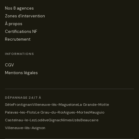
Nos 8 agences
Zones d’intervention
À propos
Certifications NF
Recrutement
INFORMATIONS
CGV
Mentions légales
DÉPANNAGE 24/7 À
Sète
Frontignan
Villeneuve-lès-Maguelone
La Grande-Motte
Palavas-les-Flots
Le Grau-du-Roi
Aigues-Mortes
Mauguio
Castelnau-le-Lez
Lodève
Gignac
Nîmes
Uzès
Beaucaire
Villeneuve-lès-Avignon