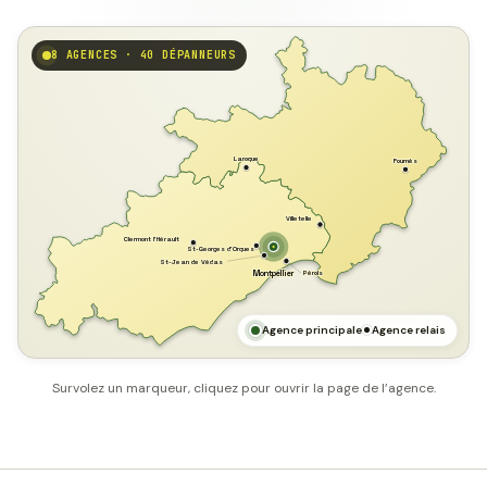
8 AGENCES · 40 DÉPANNEURS
GARD
Laroque
Fournès
Villetelle
Clermont l'Hérault
St-Georges d'Orques
St-Jean de Védas
Pérols
Montpellier
HÉRAULT
MER MÉDITERRANÉE
Agence principale
Agence relais
Survolez un marqueur, cliquez pour ouvrir la page de l’agence.