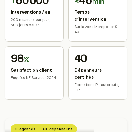
50 000
45
+
<
min
Interventions / an
Temps
d’intervention
200 missions par jour,
300 jours par an
Sur la zone Montpellier &
A9
98
40
%
Satisfaction client
Dépanneurs
certifiés
Enquête NF Service · 2024
Formations PL, autoroute,
GPL
8 agences · 40 dépanneurs