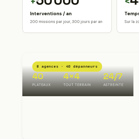
50 000
4
+
<
Interventions / an
Temps
200 missions par jour, 300 jours par an
Sur la 
8 agences · 40 dépanneurs
40
4×4
24/7
PLATEAUX
TOUT TERRAIN
ASTREINTE