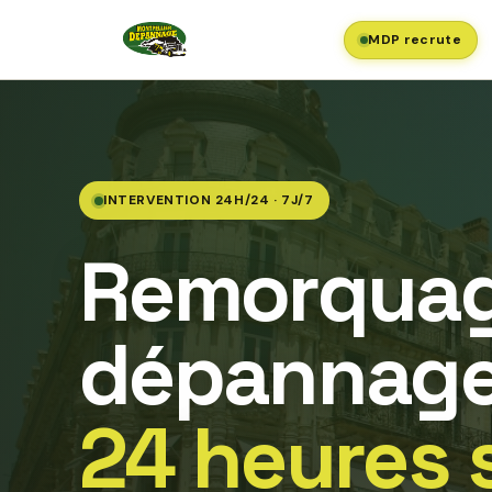
MDP recrute
INTERVENTION 24H/24 · 7J/7
Remorquag
dépannage
24 heures 