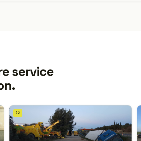
re service
on.
02