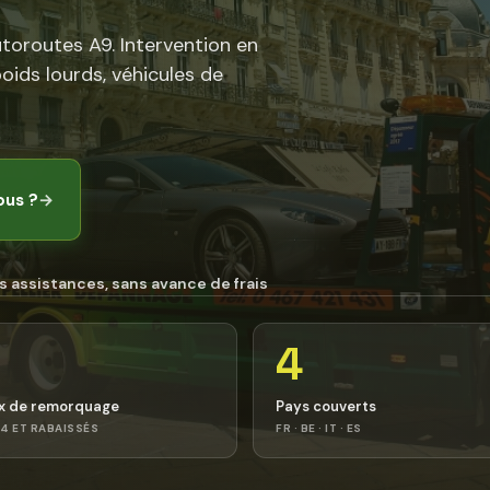
utoroutes A9. Intervention en
poids lourds, véhicules de
ous ?
→
s assistances, sans avance de frais
4
x de remorquage
Pays couverts
4 ET RABAISSÉS
FR · BE · IT · ES