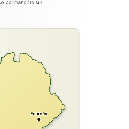
ence permanente sur
GARD
Fournès