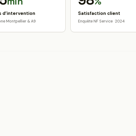
5
98
min
%
 d’intervention
Satisfaction client
zone Montpellier & A9
Enquête NF Service · 2024