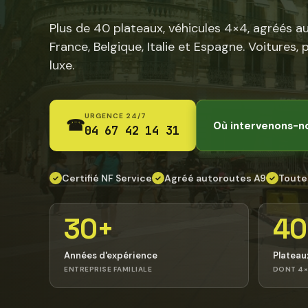
Plus de 40 plateaux, véhicules 4×4, agréés a
France, Belgique, Italie et Espagne. Voitures, 
luxe.
URGENCE 24/7
☎
Où intervenons-n
04 67 42 14 31
Certifié NF Service
Agréé autoroutes A9
Toute
✓
✓
✓
30+
40
Années d'expérience
Plateau
ENTREPRISE FAMILIALE
DONT 4×