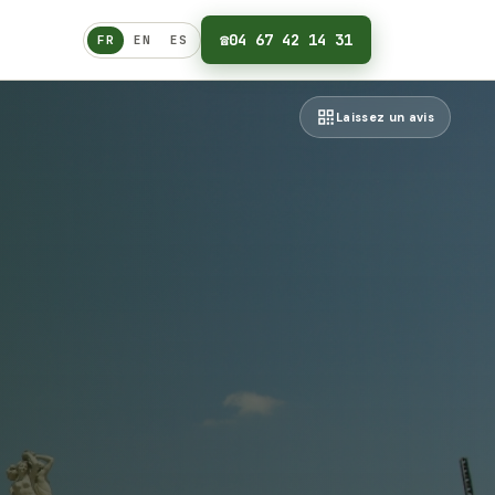
☎
04 67 42 14 31
FR
EN
ES
Français
Laissez un avis