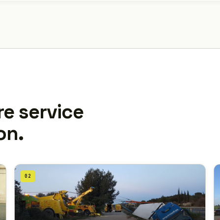
re service
on.
02