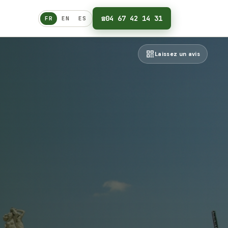
☎
04 67 42 14 31
FR
EN
ES
Français
Laissez un avis