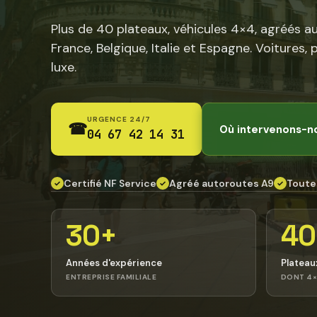
Plus de 40 plateaux, véhicules 4×4, agréés a
France, Belgique, Italie et Espagne. Voitures, 
luxe.
URGENCE 24/7
☎
Où intervenons-n
04 67 42 14 31
Certifié NF Service
Agréé autoroutes A9
Toute
✓
✓
✓
30+
40
Années d'expérience
Plateau
ENTREPRISE FAMILIALE
DONT 4×