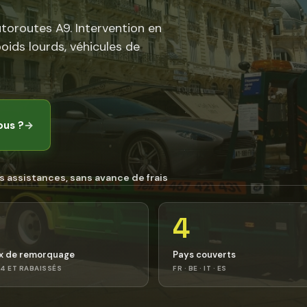
utoroutes A9. Intervention en
poids lourds, véhicules de
ous ?
→
s assistances, sans avance de frais
4
x de remorquage
Pays couverts
4 ET RABAISSÉS
FR · BE · IT · ES