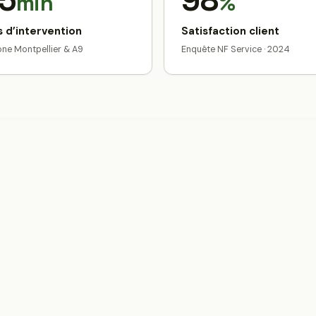
5
98
min
%
 d’intervention
Satisfaction client
zone Montpellier & A9
Enquête NF Service · 2024