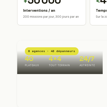
50 000
4
+
<
Interventions / an
Temps
200 missions par jour, 300 jours par an
Sur la 
8 agences · 40 dépanneurs
40
4×4
24/7
PLATEAUX
TOUT TERRAIN
ASTREINTE