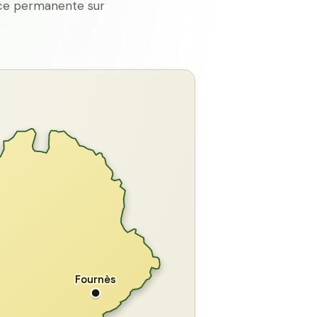
ence permanente sur
GARD
Fournès