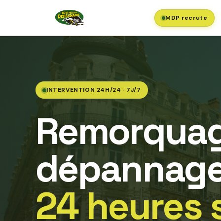
MDP recrute
INTERVENTION 24H/24 · 7J/7
Remorquag
dépannage
24 heures 