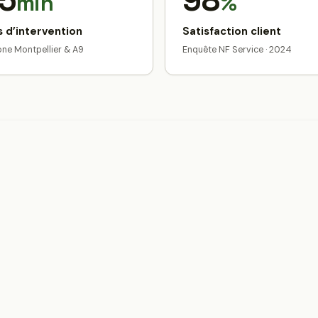
5
98
min
%
 d’intervention
Satisfaction client
zone Montpellier & A9
Enquête NF Service · 2024