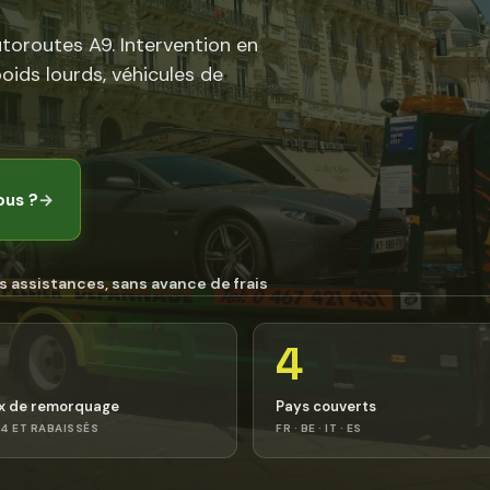
utoroutes A9. Intervention en
poids lourds, véhicules de
ous ?
→
s assistances, sans avance de frais
4
x de remorquage
Pays couverts
4 ET RABAISSÉS
FR · BE · IT · ES