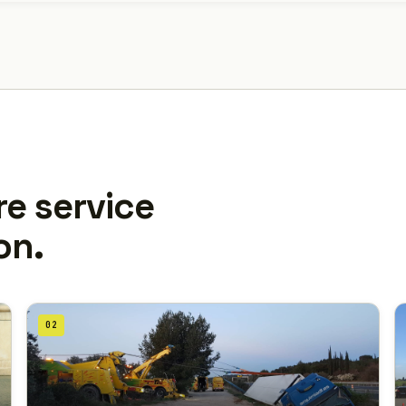
re service
on.
02