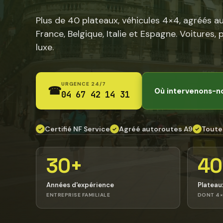
Plus de 40 plateaux, véhicules 4×4, agréés a
France, Belgique, Italie et Espagne. Voitures, 
luxe.
URGENCE 24/7
☎
Où intervenons-n
04 67 42 14 31
Certifié NF Service
Agréé autoroutes A9
Toute
✓
✓
✓
30+
40
Années d'expérience
Plateau
ENTREPRISE FAMILIALE
DONT 4×