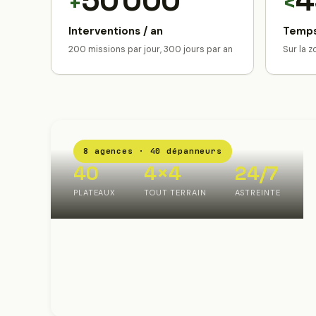
50 000
4
+
<
Interventions / an
Temps
200 missions par jour, 300 jours par an
Sur la 
8 agences · 40 dépanneurs
40
4×4
24/7
PLATEAUX
TOUT TERRAIN
ASTREINTE