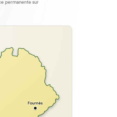
ence permanente sur
GARD
Fournès