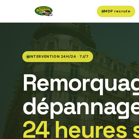
MDP recrute
INTERVENTION 24H/24 · 7J/7
Remorquag
dépannage
24 heures 