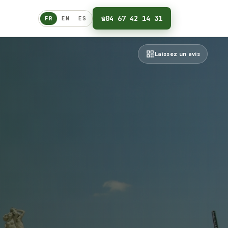
☎
04 67 42 14 31
FR
EN
ES
Français
Laissez un avis