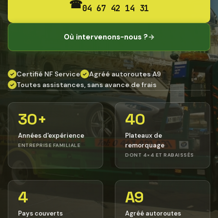
☎
04 67 42 14 31
Où intervenons-nous ?
→
Certifié NF Service
Agréé autoroutes A9
✓
✓
Toutes assistances, sans avance de frais
✓
30+
40
Années d'expérience
Plateaux de
remorquage
ENTREPRISE FAMILIALE
DONT 4×4 ET RABAISSÉS
4
A9
Pays couverts
Agréé autoroutes