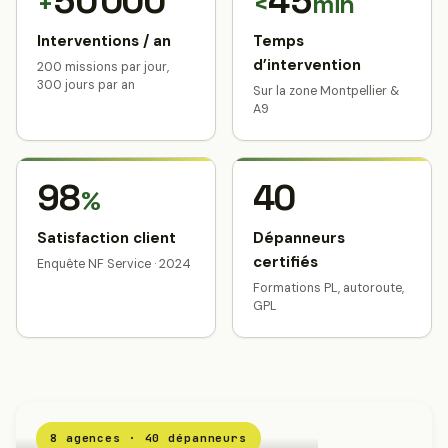
50 000
45
+
<
min
Interventions / an
Temps
d’intervention
200 missions par jour,
300 jours par an
Sur la zone Montpellier &
A9
98
40
%
Satisfaction client
Dépanneurs
certifiés
Enquête NF Service · 2024
Formations PL, autoroute,
GPL
8 agences · 40 dépanneurs