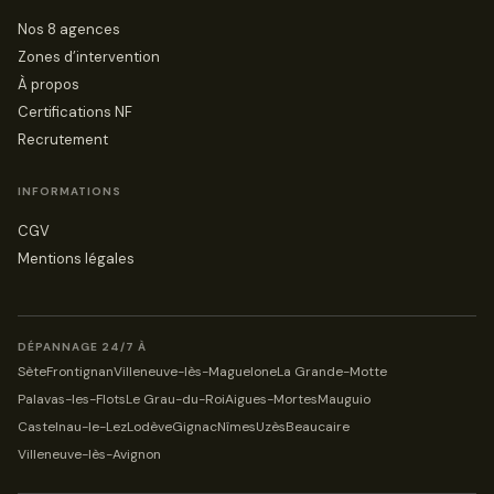
Nos 8 agences
Zones d’intervention
À propos
Certifications NF
Recrutement
INFORMATIONS
CGV
Mentions légales
DÉPANNAGE 24/7 À
Sète
Frontignan
Villeneuve-lès-Maguelone
La Grande-Motte
Palavas-les-Flots
Le Grau-du-Roi
Aigues-Mortes
Mauguio
Castelnau-le-Lez
Lodève
Gignac
Nîmes
Uzès
Beaucaire
Villeneuve-lès-Avignon