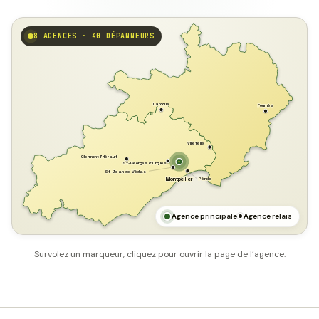
8 AGENCES · 40 DÉPANNEURS
GARD
Laroque
Fournès
Villetelle
Clermont l'Hérault
St-Georges d'Orques
St-Jean de Védas
Pérols
Montpellier
HÉRAULT
MER MÉDITERRANÉE
Agence principale
Agence relais
Survolez un marqueur, cliquez pour ouvrir la page de l’agence.