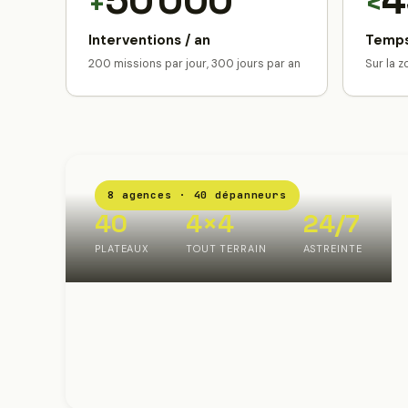
50 000
4
+
<
Interventions / an
Temps
200 missions par jour, 300 jours par an
Sur la 
8 agences · 40 dépanneurs
40
4×4
24/7
PLATEAUX
TOUT TERRAIN
ASTREINTE