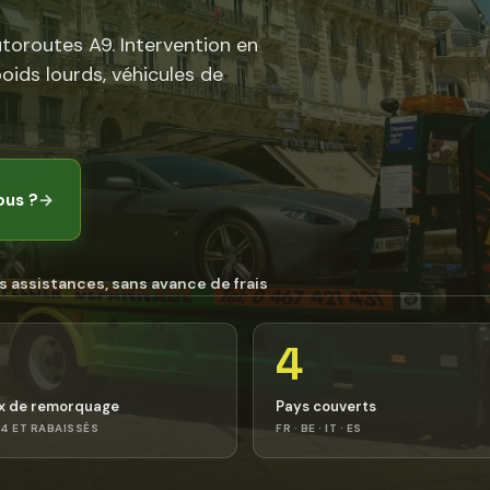
utoroutes A9. Intervention en
poids lourds, véhicules de
ous ?
→
s assistances, sans avance de frais
4
x de remorquage
Pays couverts
4 ET RABAISSÉS
FR · BE · IT · ES