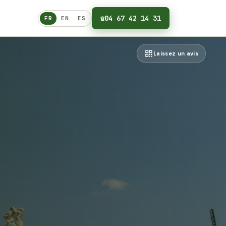
☎
04 67 42 14 31
FR
EN
ES
Français
Laissez un avis