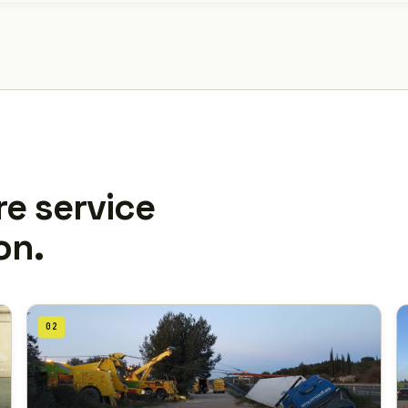
re service
on.
02