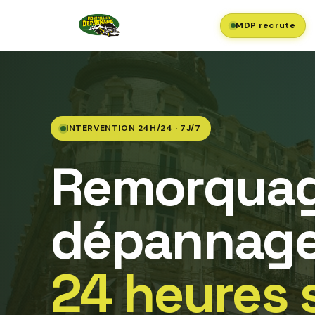
MDP recrute
INTERVENTION 24H/24 · 7J/7
Remorquag
dépannage
24 heures 