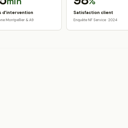
5
98
min
%
 d’intervention
Satisfaction client
zone Montpellier & A9
Enquête NF Service · 2024