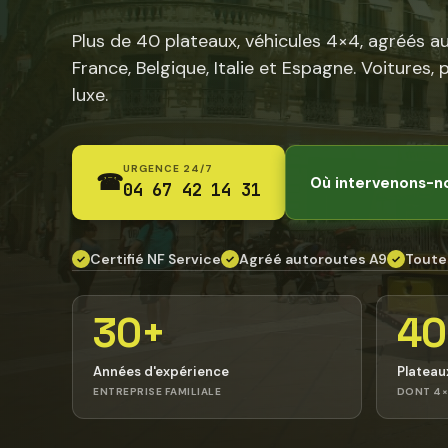
Plus de 40 plateaux, véhicules 4×4, agréés a
France, Belgique, Italie et Espagne. Voitures, 
luxe.
URGENCE 24/7
☎
Où intervenons-n
04 67 42 14 31
Certifié NF Service
Agréé autoroutes A9
Toute
✓
✓
✓
30+
40
Années d'expérience
Plateau
ENTREPRISE FAMILIALE
DONT 4×