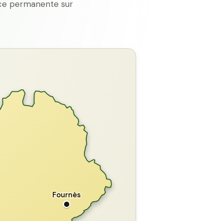
ence permanente sur
GARD
Fournès