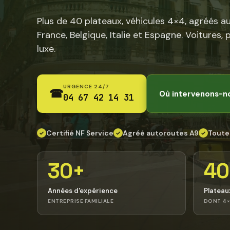
Plus de 40 plateaux, véhicules 4×4, agréés a
France, Belgique, Italie et Espagne. Voitures, 
luxe.
URGENCE 24/7
☎
Où intervenons-n
04 67 42 14 31
Certifié NF Service
Agréé autoroutes A9
Toute
✓
✓
✓
30+
40
Années d'expérience
Plateau
ENTREPRISE FAMILIALE
DONT 4×