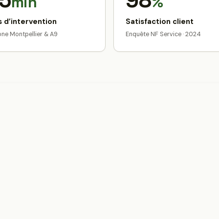
5
98
min
%
 d’intervention
Satisfaction client
zone Montpellier & A9
Enquête NF Service · 2024