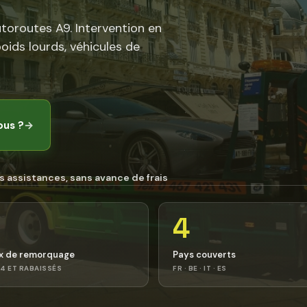
utoroutes A9. Intervention en
poids lourds, véhicules de
ous ?
→
s assistances, sans avance de frais
4
x de remorquage
Pays couverts
4 ET RABAISSÉS
FR · BE · IT · ES