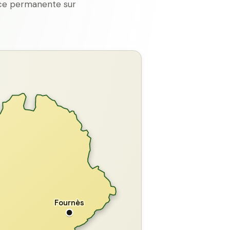
ence permanente sur
GARD
Fournès