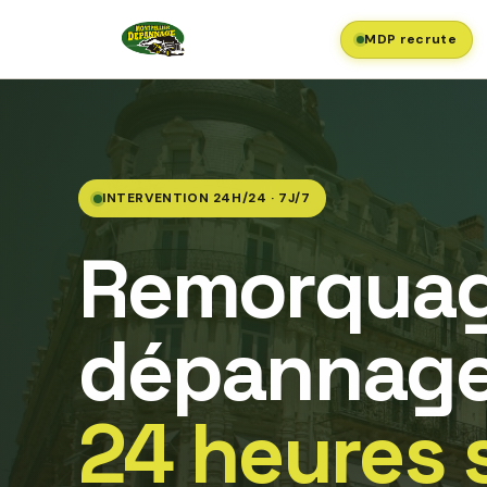
MDP recrute
INTERVENTION 24H/24 · 7J/7
Remorquag
dépannage
24 heures 