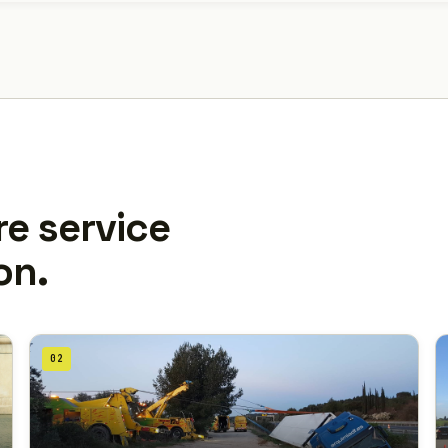
re service
on.
02