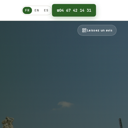
☎
04 67 42 14 31
FR
EN
ES
Français
Laissez un avis