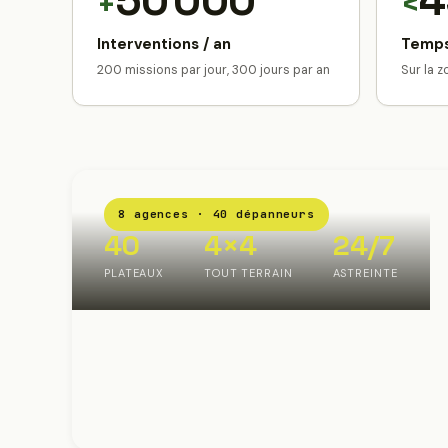
50 000
4
+
<
Interventions / an
Temps
200 missions par jour, 300 jours par an
Sur la 
8 agences · 40 dépanneurs
40
4×4
24/7
PLATEAUX
TOUT TERRAIN
ASTREINTE