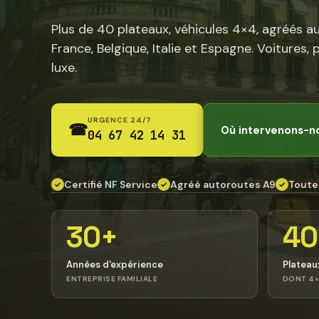
Plus de 40 plateaux, véhicules 4×4, agréés a
France, Belgique, Italie et Espagne. Voitures, 
luxe.
URGENCE 24/7
☎
Où intervenons-n
04 67 42 14 31
Certifié NF Service
Agréé autoroutes A9
Toute
✓
✓
✓
30+
40
Années d'expérience
Plateau
ENTREPRISE FAMILIALE
DONT 4×