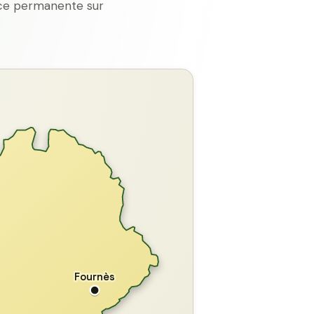
ence permanente sur
GARD
Fournès