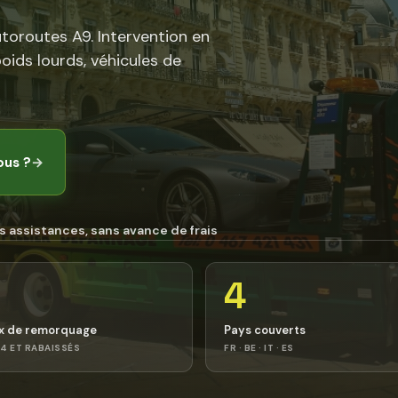
utoroutes A9. Intervention en
poids lourds, véhicules de
ous ?
→
s assistances, sans avance de frais
4
x de remorquage
Pays couverts
4 ET RABAISSÉS
FR · BE · IT · ES