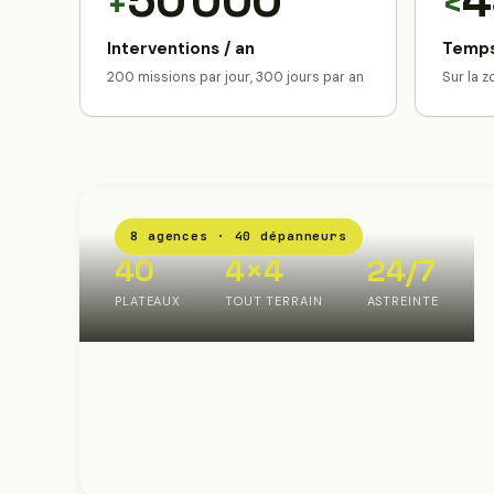
50 000
4
+
<
Interventions / an
Temps
200 missions par jour, 300 jours par an
Sur la 
8 agences · 40 dépanneurs
40
4×4
24/7
PLATEAUX
TOUT TERRAIN
ASTREINTE