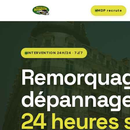
MDP recrute
INTERVENTION 24H/24 · 7J/7
Remorquag
dépannage
24 heures 