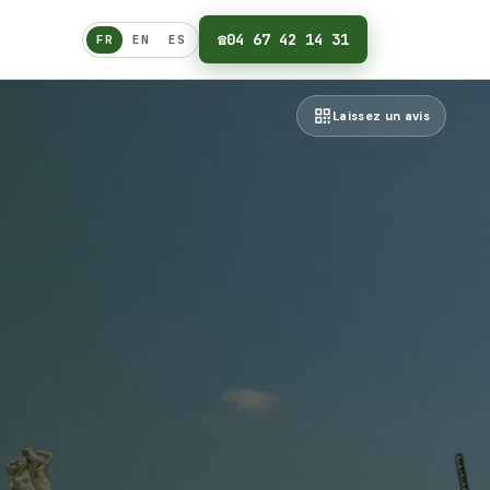
☎
04 67 42 14 31
FR
EN
ES
Français
Laissez un avis