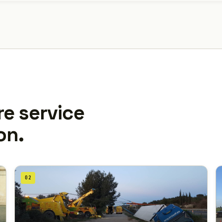
re service
on.
02