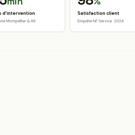
5
98
min
%
 d’intervention
Satisfaction client
zone Montpellier & A9
Enquête NF Service · 2024