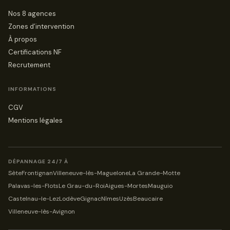
Nos 8 agences
Zones d’intervention
À propos
Certifications NF
Recrutement
INFORMATIONS
CGV
Mentions légales
DÉPANNAGE 24/7 À
Sète
Frontignan
Villeneuve-lès-Maguelone
La Grande-Motte
Palavas-les-Flots
Le Grau-du-Roi
Aigues-Mortes
Mauguio
Castelnau-le-Lez
Lodève
Gignac
Nîmes
Uzès
Beaucaire
Villeneuve-lès-Avignon