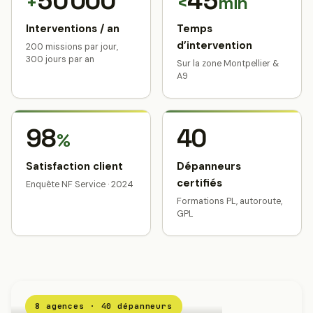
50 000
45
+
<
min
Interventions / an
Temps
d’intervention
200 missions par jour,
300 jours par an
Sur la zone Montpellier &
A9
98
40
%
Satisfaction client
Dépanneurs
certifiés
Enquête NF Service · 2024
Formations PL, autoroute,
GPL
8 agences · 40 dépanneurs