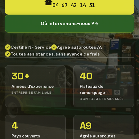
☎
04 67 42 14 31
Où intervenons-nous ?
→
Certifié NF Service
Agréé autoroutes A9
✓
✓
Toutes assistances, sans avance de frais
✓
30+
40
Années d'expérience
Plateaux de
remorquage
ENTREPRISE FAMILIALE
DONT 4×4 ET RABAISSÉS
4
A9
Pays couverts
Agréé autoroutes