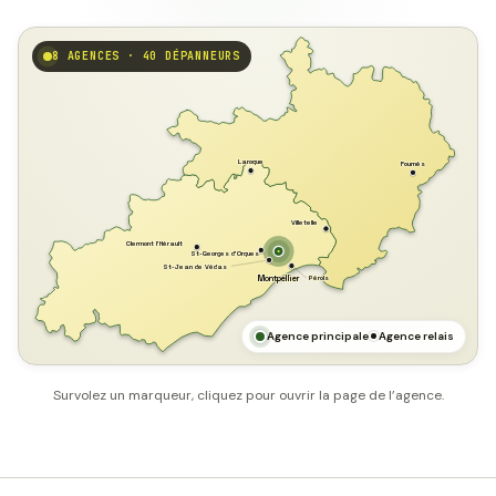
8 AGENCES · 40 DÉPANNEURS
GARD
Laroque
Fournès
Villetelle
Clermont l'Hérault
St-Georges d'Orques
St-Jean de Védas
Pérols
Montpellier
HÉRAULT
MER MÉDITERRANÉE
Agence principale
Agence relais
Survolez un marqueur, cliquez pour ouvrir la page de l’agence.