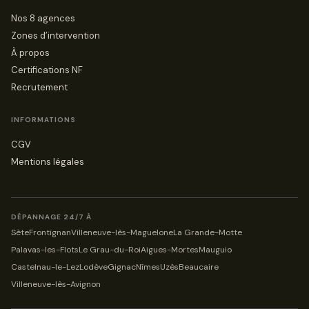
Nos 8 agences
Zones d’intervention
À propos
Certifications NF
Recrutement
INFORMATIONS
CGV
Mentions légales
DÉPANNAGE 24/7 À
Sète
Frontignan
Villeneuve-lès-Maguelone
La Grande-Motte
Palavas-les-Flots
Le Grau-du-Roi
Aigues-Mortes
Mauguio
Castelnau-le-Lez
Lodève
Gignac
Nîmes
Uzès
Beaucaire
Villeneuve-lès-Avignon