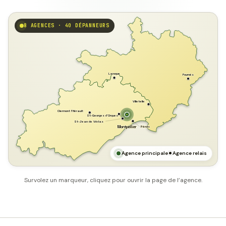
8 AGENCES · 40 DÉPANNEURS
GARD
Laroque
Fournès
Villetelle
Clermont l'Hérault
St-Georges d'Orques
St-Jean de Védas
Pérols
Montpellier
HÉRAULT
MER MÉDITERRANÉE
Agence principale
Agence relais
Survolez un marqueur, cliquez pour ouvrir la page de l’agence.