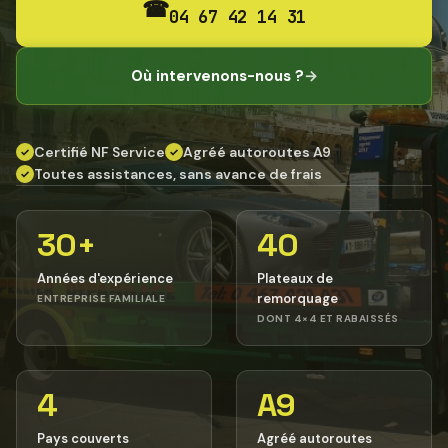
☎
04 67 42 14 31
Où intervenons-nous ?
→
Certifié NF Service
Agréé autoroutes A9
✓
✓
Toutes assistances, sans avance de frais
✓
30+
40
Années d'expérience
Plateaux de
remorquage
ENTREPRISE FAMILIALE
DONT 4×4 ET RABAISSÉS
4
A9
Pays couverts
Agréé autoroutes