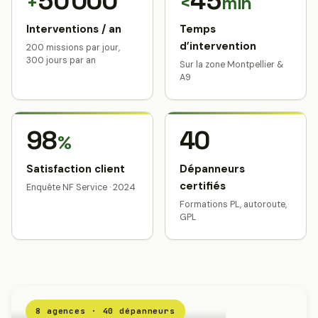
50 000
45
+
<
min
Interventions / an
Temps
d’intervention
200 missions par jour,
300 jours par an
Sur la zone Montpellier &
A9
98
40
%
Satisfaction client
Dépanneurs
certifiés
Enquête NF Service · 2024
Formations PL, autoroute,
GPL
8 agences · 40 dépanneurs