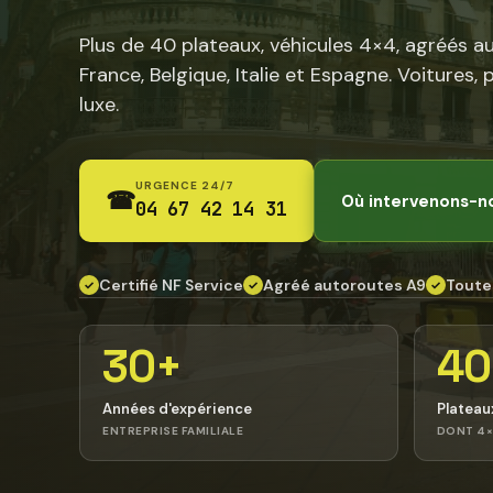
Plus de 40 plateaux, véhicules 4×4, agréés a
France, Belgique, Italie et Espagne. Voitures, 
luxe.
URGENCE 24/7
☎
Où intervenons-n
04 67 42 14 31
Certifié NF Service
Agréé autoroutes A9
Toute
✓
✓
✓
30+
40
Années d'expérience
Plateau
ENTREPRISE FAMILIALE
DONT 4×