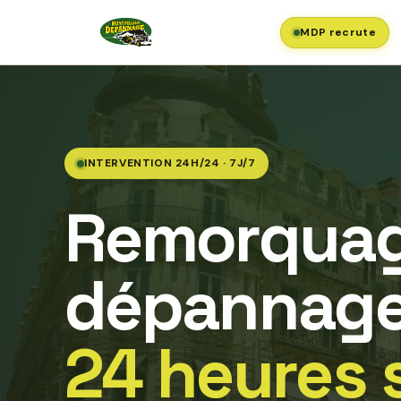
MDP recrute
INTERVENTION 24H/24 · 7J/7
Remorquag
dépannage
24 heures 