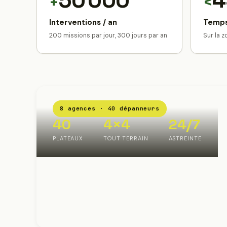
50 000
4
+
<
Interventions / an
Temps
200 missions par jour, 300 jours par an
Sur la 
8 agences · 40 dépanneurs
40
4×4
24/7
PLATEAUX
TOUT TERRAIN
ASTREINTE