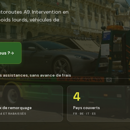
utoroutes A9. Intervention en
poids lourds, véhicules de
ous ?
→
s assistances, sans avance de frais
4
x de remorquage
Pays couverts
4 ET RABAISSÉS
FR · BE · IT · ES