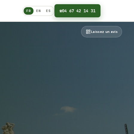
☎
04 67 42 14 31
FR
EN
ES
Français
Laissez un avis