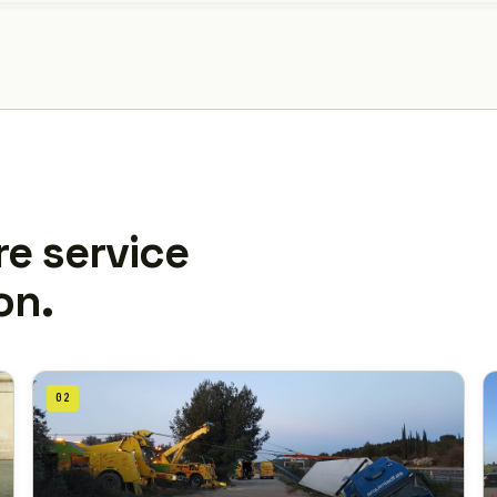
re service
on.
02