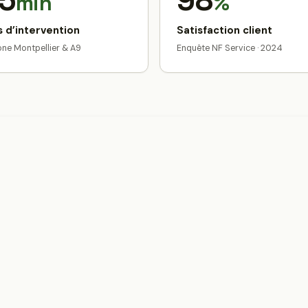
5
98
min
%
 d’intervention
Satisfaction client
zone Montpellier & A9
Enquête NF Service · 2024