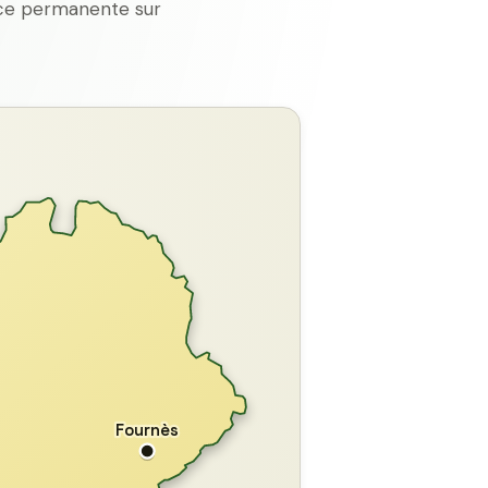
ence permanente sur
GARD
Fournès