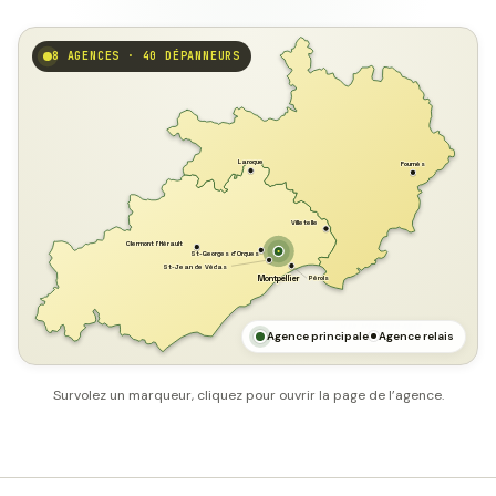
8 AGENCES · 40 DÉPANNEURS
GARD
Laroque
Fournès
Villetelle
Clermont l'Hérault
St-Georges d'Orques
St-Jean de Védas
Pérols
Montpellier
HÉRAULT
MER MÉDITERRANÉE
Agence principale
Agence relais
Survolez un marqueur, cliquez pour ouvrir la page de l’agence.