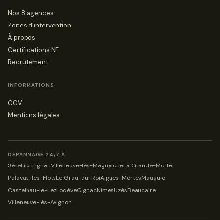
Nos 8 agences
Zones d’intervention
À propos
Certifications NF
Recrutement
INFORMATIONS
CGV
Mentions légales
DÉPANNAGE 24/7 À
Sète
Frontignan
Villeneuve-lès-Maguelone
La Grande-Motte
Palavas-les-Flots
Le Grau-du-Roi
Aigues-Mortes
Mauguio
Castelnau-le-Lez
Lodève
Gignac
Nîmes
Uzès
Beaucaire
Villeneuve-lès-Avignon