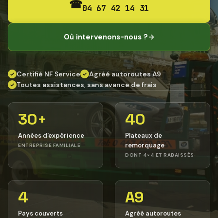
☎
04 67 42 14 31
Où intervenons-nous ?
→
Certifié NF Service
Agréé autoroutes A9
✓
✓
Toutes assistances, sans avance de frais
✓
30+
40
Années d'expérience
Plateaux de
remorquage
ENTREPRISE FAMILIALE
DONT 4×4 ET RABAISSÉS
4
A9
Pays couverts
Agréé autoroutes