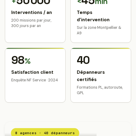
50 000
45
+
<
min
Interventions / an
Temps
d’intervention
200 missions par jour,
300 jours par an
Sur la zone Montpellier &
A9
98
40
%
Satisfaction client
Dépanneurs
certifiés
Enquête NF Service · 2024
Formations PL, autoroute,
GPL
8 agences · 40 dépanneurs