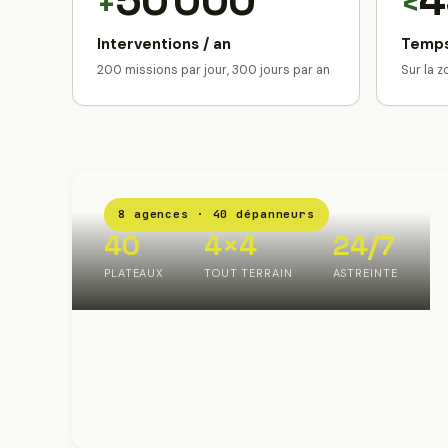
50 000
4
+
<
Interventions / an
Temps
200 missions par jour, 300 jours par an
Sur la 
8 agences · 40 dépanneurs
40
4×4
24/7
PLATEAUX
TOUT TERRAIN
ASTREINTE