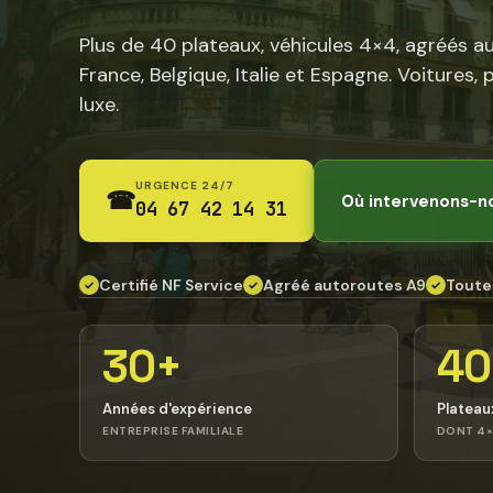
Plus de 40 plateaux, véhicules 4×4, agréés a
France, Belgique, Italie et Espagne. Voitures, 
luxe.
URGENCE 24/7
☎
Où intervenons-n
04 67 42 14 31
Certifié NF Service
Agréé autoroutes A9
Toute
✓
✓
✓
30+
40
Années d'expérience
Plateau
ENTREPRISE FAMILIALE
DONT 4×