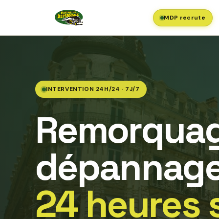
MDP recrute
INTERVENTION 24H/24 · 7J/7
Remorquag
dépannage
24 heures 