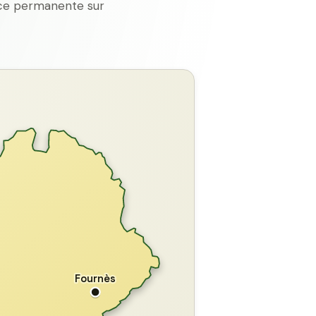
ence permanente sur
GARD
Fournès