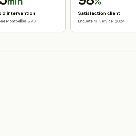
5
98
min
%
 d’intervention
Satisfaction client
zone Montpellier & A9
Enquête NF Service · 2024