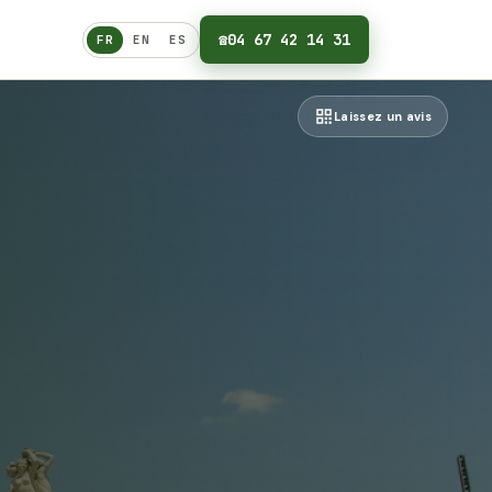
☎
04 67 42 14 31
FR
EN
ES
Français
Laissez un avis