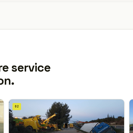
re service
on.
02