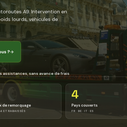
utoroutes A9. Intervention en
poids lourds, véhicules de
ous ?
→
s assistances, sans avance de frais
4
x de remorquage
Pays couverts
4 ET RABAISSÉS
FR · BE · IT · ES