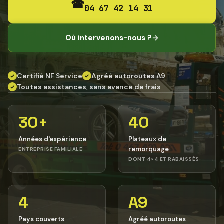
☎
04 67 42 14 31
Où intervenons-nous ?
→
Certifié NF Service
Agréé autoroutes A9
✓
✓
Toutes assistances, sans avance de frais
✓
30+
40
Années d'expérience
Plateaux de
remorquage
ENTREPRISE FAMILIALE
DONT 4×4 ET RABAISSÉS
4
A9
Pays couverts
Agréé autoroutes