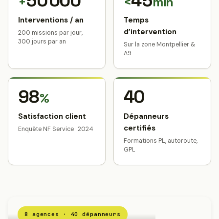
50 000
45
+
<
min
Interventions / an
Temps
d’intervention
200 missions par jour,
300 jours par an
Sur la zone Montpellier &
A9
98
40
%
Satisfaction client
Dépanneurs
certifiés
Enquête NF Service · 2024
Formations PL, autoroute,
GPL
8 agences · 40 dépanneurs