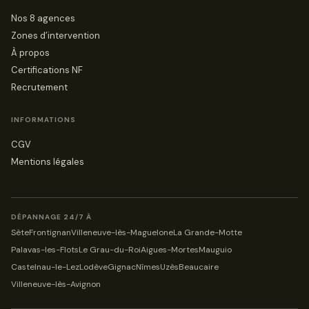
Nos 8 agences
Zones d’intervention
À propos
Certifications NF
Recrutement
INFORMATIONS
CGV
Mentions légales
DÉPANNAGE 24/7 À
Sète
Frontignan
Villeneuve-lès-Maguelone
La Grande-Motte
Palavas-les-Flots
Le Grau-du-Roi
Aigues-Mortes
Mauguio
Castelnau-le-Lez
Lodève
Gignac
Nîmes
Uzès
Beaucaire
Villeneuve-lès-Avignon