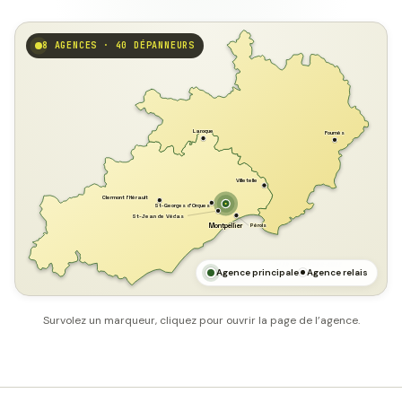
8 AGENCES · 40 DÉPANNEURS
GARD
Laroque
Fournès
Villetelle
Clermont l'Hérault
St-Georges d'Orques
St-Jean de Védas
Pérols
Montpellier
HÉRAULT
MER MÉDITERRANÉE
Agence principale
Agence relais
Survolez un marqueur, cliquez pour ouvrir la page de l’agence.