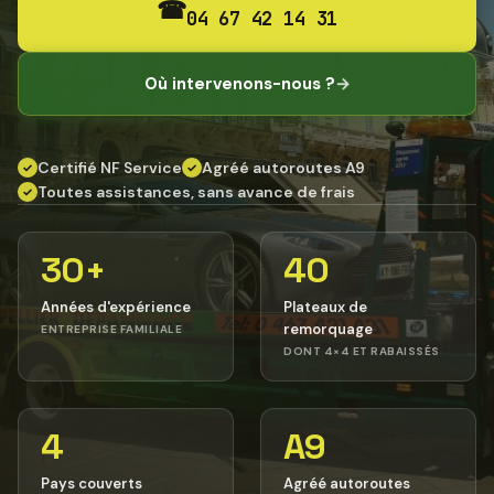
☎
04 67 42 14 31
Où intervenons-nous ?
→
Certifié NF Service
Agréé autoroutes A9
✓
✓
Toutes assistances, sans avance de frais
✓
30+
40
Années d'expérience
Plateaux de
remorquage
ENTREPRISE FAMILIALE
DONT 4×4 ET RABAISSÉS
4
A9
Pays couverts
Agréé autoroutes