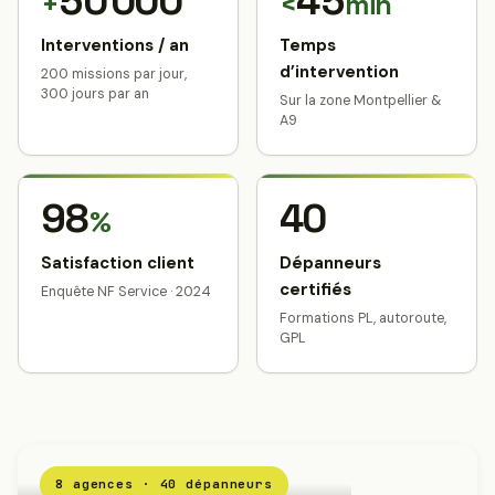
50 000
45
+
<
min
Interventions / an
Temps
d’intervention
200 missions par jour,
300 jours par an
Sur la zone Montpellier &
A9
98
40
%
Satisfaction client
Dépanneurs
certifiés
Enquête NF Service · 2024
Formations PL, autoroute,
GPL
8 agences · 40 dépanneurs