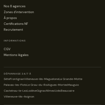
Nos 8 agences
Zones d’intervention
À propos
Certifications NF
Recrutement
INFORMATIONS
CGV
Mentions légales
DÉPANNAGE 24/7 À
Sète
Frontignan
Villeneuve-lès-Maguelone
La Grande-Motte
Palavas-les-Flots
Le Grau-du-Roi
Aigues-Mortes
Mauguio
Castelnau-le-Lez
Lodève
Gignac
Nîmes
Uzès
Beaucaire
Villeneuve-lès-Avignon