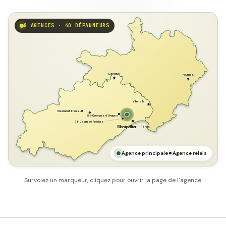
8 AGENCES · 40 DÉPANNEURS
GARD
Laroque
Fournès
Villetelle
Clermont l'Hérault
St-Georges d'Orques
St-Jean de Védas
Pérols
Montpellier
HÉRAULT
MER MÉDITERRANÉE
Agence principale
Agence relais
Survolez un marqueur, cliquez pour ouvrir la page de l’agence.