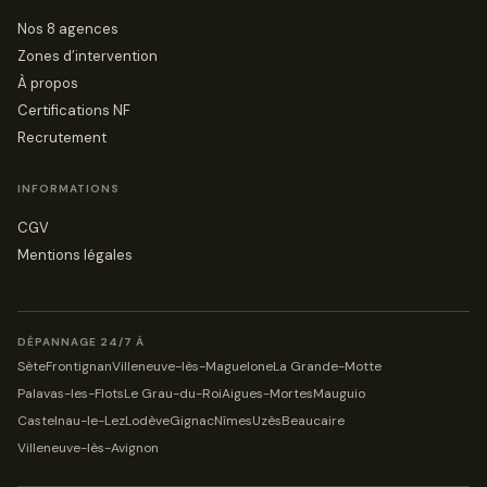
Nos 8 agences
Zones d’intervention
À propos
Certifications NF
Recrutement
INFORMATIONS
CGV
Mentions légales
DÉPANNAGE 24/7 À
Sète
Frontignan
Villeneuve-lès-Maguelone
La Grande-Motte
Palavas-les-Flots
Le Grau-du-Roi
Aigues-Mortes
Mauguio
Castelnau-le-Lez
Lodève
Gignac
Nîmes
Uzès
Beaucaire
Villeneuve-lès-Avignon