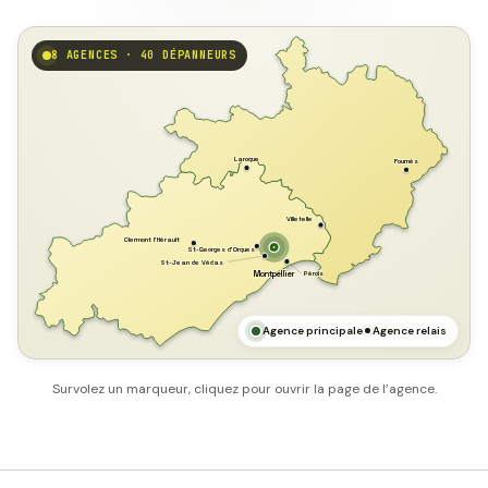
8 AGENCES · 40 DÉPANNEURS
GARD
Laroque
Fournès
Villetelle
Clermont l'Hérault
St-Georges d'Orques
St-Jean de Védas
Pérols
Montpellier
HÉRAULT
MER MÉDITERRANÉE
Agence principale
Agence relais
Survolez un marqueur, cliquez pour ouvrir la page de l’agence.