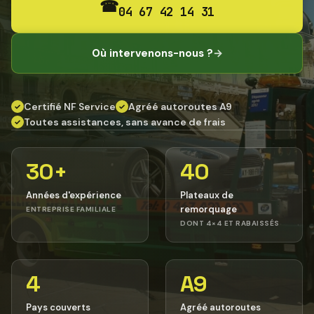
☎
04 67 42 14 31
Où intervenons-nous ?
→
Certifié NF Service
Agréé autoroutes A9
✓
✓
Toutes assistances, sans avance de frais
✓
30+
40
Années d'expérience
Plateaux de
remorquage
ENTREPRISE FAMILIALE
DONT 4×4 ET RABAISSÉS
4
A9
Pays couverts
Agréé autoroutes