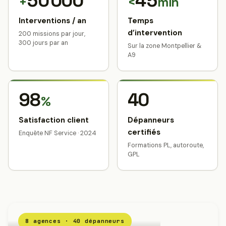
50 000
45
+
<
min
Interventions / an
Temps
d’intervention
200 missions par jour,
300 jours par an
Sur la zone Montpellier &
A9
98
40
%
Satisfaction client
Dépanneurs
certifiés
Enquête NF Service · 2024
Formations PL, autoroute,
GPL
8 agences · 40 dépanneurs