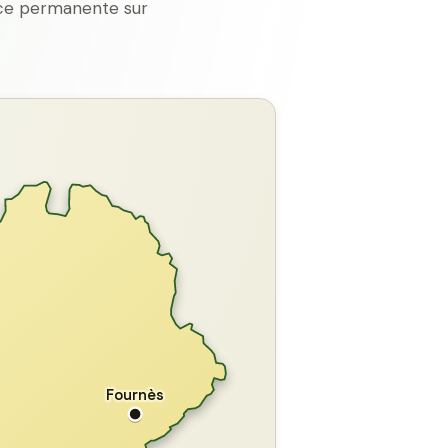
ence permanente sur
GARD
Fournès