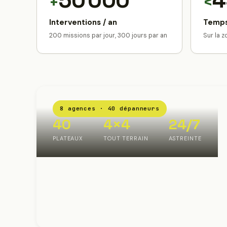
50 000
4
+
<
Interventions / an
Temps
200 missions par jour, 300 jours par an
Sur la 
8 agences · 40 dépanneurs
40
4×4
24/7
PLATEAUX
TOUT TERRAIN
ASTREINTE