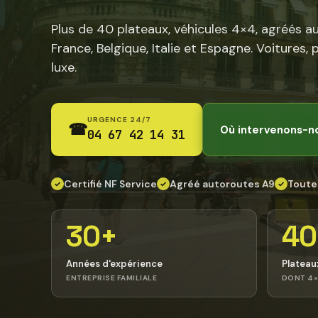
Plus de 40 plateaux, véhicules 4×4, agréés a
France, Belgique, Italie et Espagne. Voitures, 
luxe.
URGENCE 24/7
☎
Où intervenons-n
04 67 42 14 31
Certifié NF Service
Agréé autoroutes A9
Toute
✓
✓
✓
30+
40
Années d'expérience
Plateau
ENTREPRISE FAMILIALE
DONT 4×