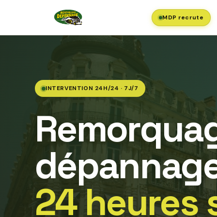
MDP recrute
INTERVENTION 24H/24 · 7J/7
Remorquag
dépannage
24 heures 