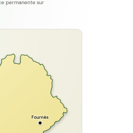
ence permanente sur
GARD
Fournès