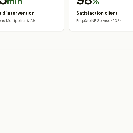
5
98
min
%
 d’intervention
Satisfaction client
zone Montpellier & A9
Enquête NF Service · 2024