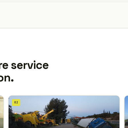
re service
on.
02