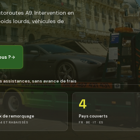
utoroutes A9. Intervention en
poids lourds, véhicules de
ous ?
→
s assistances, sans avance de frais
4
x de remorquage
Pays couverts
4 ET RABAISSÉS
FR · BE · IT · ES