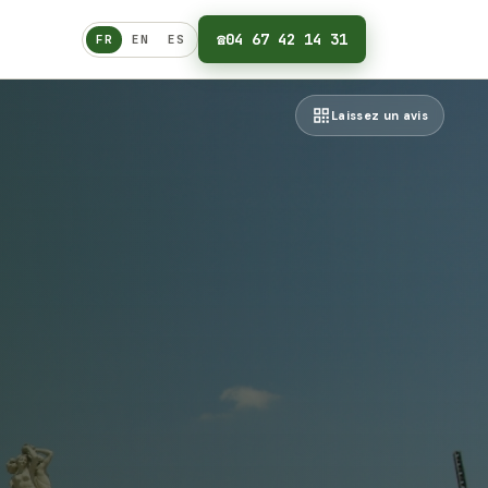
☎
04 67 42 14 31
FR
EN
ES
Français
Laissez un avis