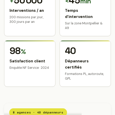
50 000
45
+
<
min
Interventions / an
Temps
d’intervention
200 missions par jour,
300 jours par an
Sur la zone Montpellier &
A9
98
40
%
Satisfaction client
Dépanneurs
certifiés
Enquête NF Service · 2024
Formations PL, autoroute,
GPL
8 agences · 40 dépanneurs