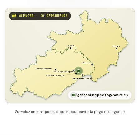
8 AGENCES · 40 DÉPANNEURS
GARD
Laroque
Fournès
Villetelle
Clermont l'Hérault
St-Georges d'Orques
St-Jean de Védas
Pérols
Montpellier
HÉRAULT
MER MÉDITERRANÉE
Agence principale
Agence relais
Survolez un marqueur, cliquez pour ouvrir la page de l’agence.