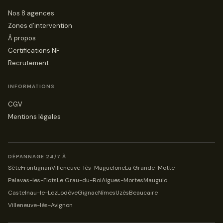
Nos 8 agences
Zones d’intervention
À propos
Certifications NF
Recrutement
INFORMATIONS
CGV
Mentions légales
DÉPANNAGE 24/7 À
Sète
Frontignan
Villeneuve-lès-Maguelone
La Grande-Motte
Palavas-les-Flots
Le Grau-du-Roi
Aigues-Mortes
Mauguio
Castelnau-le-Lez
Lodève
Gignac
Nîmes
Uzès
Beaucaire
Villeneuve-lès-Avignon