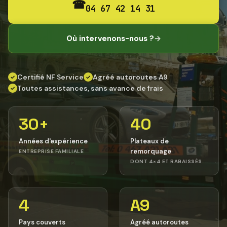
☎
04 67 42 14 31
Où intervenons-nous ?
→
Certifié NF Service
Agréé autoroutes A9
✓
✓
Toutes assistances, sans avance de frais
✓
30+
40
Années d'expérience
Plateaux de
remorquage
ENTREPRISE FAMILIALE
DONT 4×4 ET RABAISSÉS
4
A9
Pays couverts
Agréé autoroutes