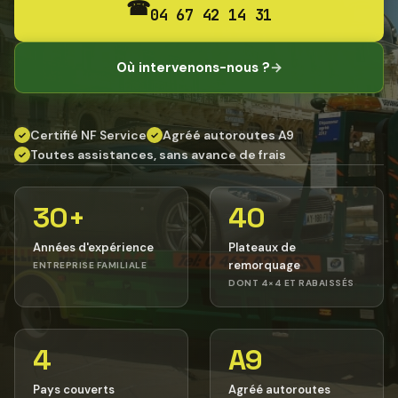
☎
04 67 42 14 31
Où intervenons-nous ?
→
Certifié NF Service
Agréé autoroutes A9
✓
✓
Toutes assistances, sans avance de frais
✓
30+
40
Années d'expérience
Plateaux de
remorquage
ENTREPRISE FAMILIALE
DONT 4×4 ET RABAISSÉS
4
A9
Pays couverts
Agréé autoroutes