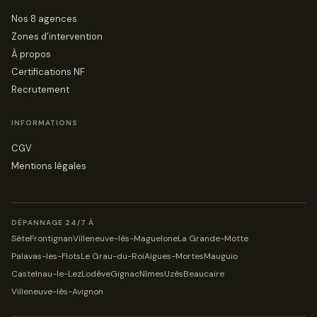
Nos 8 agences
Zones d’intervention
À propos
Certifications NF
Recrutement
INFORMATIONS
CGV
Mentions légales
DÉPANNAGE 24/7 À
Sète
Frontignan
Villeneuve-lès-Maguelone
La Grande-Motte
Palavas-les-Flots
Le Grau-du-Roi
Aigues-Mortes
Mauguio
Castelnau-le-Lez
Lodève
Gignac
Nîmes
Uzès
Beaucaire
Villeneuve-lès-Avignon