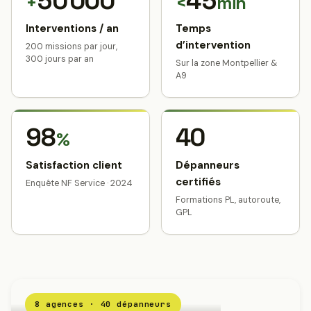
50 000
45
+
<
min
Interventions / an
Temps
d’intervention
200 missions par jour,
300 jours par an
Sur la zone Montpellier &
A9
98
40
%
Satisfaction client
Dépanneurs
certifiés
Enquête NF Service · 2024
Formations PL, autoroute,
GPL
8 agences · 40 dépanneurs