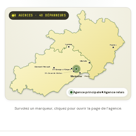
8 AGENCES · 40 DÉPANNEURS
GARD
Laroque
Fournès
Villetelle
Clermont l'Hérault
St-Georges d'Orques
St-Jean de Védas
Pérols
Montpellier
HÉRAULT
MER MÉDITERRANÉE
Agence principale
Agence relais
Survolez un marqueur, cliquez pour ouvrir la page de l’agence.