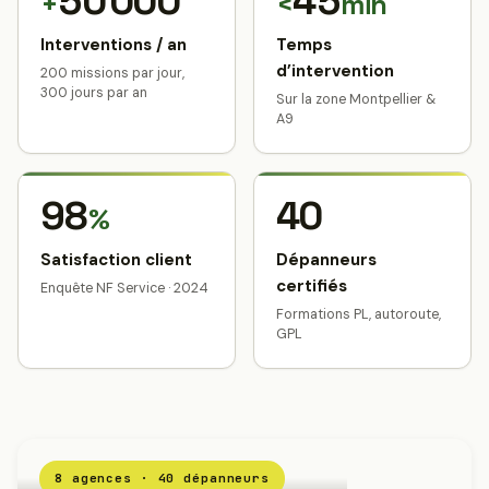
50 000
45
+
<
min
Interventions / an
Temps
d’intervention
200 missions par jour,
300 jours par an
Sur la zone Montpellier &
A9
98
40
%
Satisfaction client
Dépanneurs
certifiés
Enquête NF Service · 2024
Formations PL, autoroute,
GPL
8 agences · 40 dépanneurs