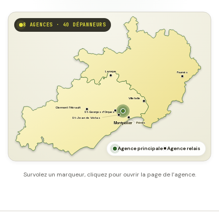
8 AGENCES · 40 DÉPANNEURS
GARD
Laroque
Fournès
Villetelle
Clermont l'Hérault
St-Georges d'Orques
St-Jean de Védas
Pérols
Montpellier
HÉRAULT
MER MÉDITERRANÉE
Agence principale
Agence relais
Survolez un marqueur, cliquez pour ouvrir la page de l’agence.