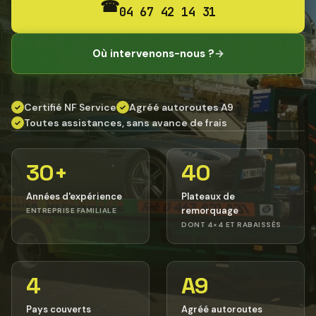
☎
04 67 42 14 31
Où intervenons-nous ?
→
Certifié NF Service
Agréé autoroutes A9
✓
✓
Toutes assistances, sans avance de frais
✓
30+
40
Années d'expérience
Plateaux de
remorquage
ENTREPRISE FAMILIALE
DONT 4×4 ET RABAISSÉS
4
A9
Pays couverts
Agréé autoroutes