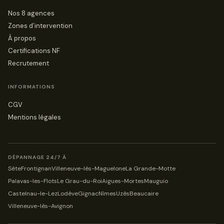
Nos 8 agences
Zones d’intervention
À propos
Certifications NF
Recrutement
INFORMATIONS
CGV
Mentions légales
DÉPANNAGE 24/7 À
Sète
Frontignan
Villeneuve-lès-Maguelone
La Grande-Motte
Palavas-les-Flots
Le Grau-du-Roi
Aigues-Mortes
Mauguio
Castelnau-le-Lez
Lodève
Gignac
Nîmes
Uzès
Beaucaire
Villeneuve-lès-Avignon