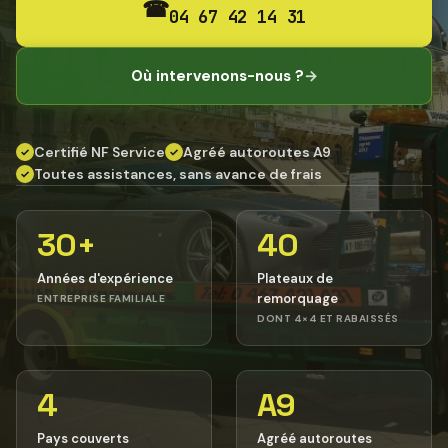
☎
04 67 42 14 31
Où intervenons-nous ?
→
Certifié NF Service
Agréé autoroutes A9
✓
✓
Toutes assistances, sans avance de frais
✓
30+
40
Années d'expérience
Plateaux de
remorquage
ENTREPRISE FAMILIALE
DONT 4×4 ET RABAISSÉS
4
A9
Pays couverts
Agréé autoroutes