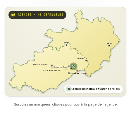
8 AGENCES · 40 DÉPANNEURS
GARD
Laroque
Fournès
Villetelle
Clermont l'Hérault
St-Georges d'Orques
St-Jean de Védas
Pérols
Montpellier
HÉRAULT
MER MÉDITERRANÉE
Agence principale
Agence relais
Survolez un marqueur, cliquez pour ouvrir la page de l’agence.