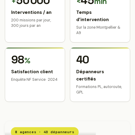
50 000
45
+
<
min
Interventions / an
Temps
d’intervention
200 missions par jour,
300 jours par an
Sur la zone Montpellier &
A9
98
40
%
Satisfaction client
Dépanneurs
certifiés
Enquête NF Service · 2024
Formations PL, autoroute,
GPL
8 agences · 40 dépanneurs