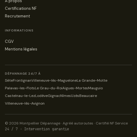
À propos
Certifications NF
Recrutement
INFORMATIONS
CGV
Mentions légales
DÉPANNAGE 24/7 À
Sète
Frontignan
Villeneuve-lès-Maguelone
La Grande-Motte
Palavas-les-Flots
Le Grau-du-Roi
Aigues-Mortes
Mauguio
Castelnau-le-Lez
Lodève
Gignac
Nîmes
Uzès
Beaucaire
Villeneuve-lès-Avignon
© 2026 Montpellier Dépannage · Agréé autoroutes · Certifié NF Service
24 / 7 · Intervention garantie