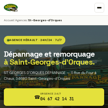
Accueil
/
Agences
/
St-Georges-d'Orques
AGENCE HÉRAULT · 24H/24 · 7J/7
Dépannage et remorquage
à Saint-Georges-d'Orques.
ST GEORGES D'ORQUES DÉPANNAGE — 11 Rue du Four à
Chaux, 34680 Saint-Georges-d'Orques
URGENCE 24/7
☎
04 67 42 14 31