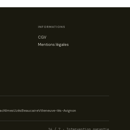
INFORMATIONS
CGV
Mentions légales
ac
Nîmes
Uzès
Beaucaire
Villeneuve-lès-Avignon
24 / 7 · Intervention garantie