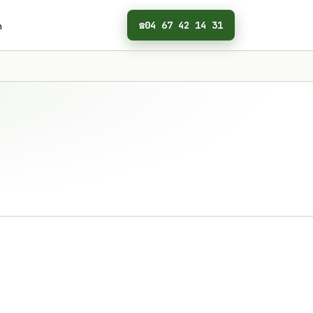
☎
04 67 42 14 31
n