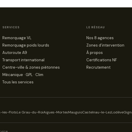
SERVICES
LE RÉSEAU
Remorquage VL
Nos 8 agences
Remorquage poids lourds
Zones d’intervention
Autoroute A9
À propos
Transport international
Certifications NF
Centre-ville & zones piétonnes
Recrutement
Mécanique · GPL · Clim
Tous les services
-les-Flots
Le Grau-du-Roi
Aigues-Mortes
Mauguio
Castelnau-le-Lez
Lodève
Gign
rvice