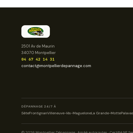
2501 Av de Maurin
34070 Montpellier
04 67 42 14 31
contact@montpellierdepannage.com
DÉPANNAGE 24/7 À
Sète
Frontignan
Villeneuve-lès-Maguelone
La Grande-Motte
Palavas
© 2026 Montpellier Dépannage · Agréé autoroutes · Certifié NF Se