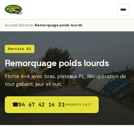
Accueil
/
Services
/
Remorquage poids lourds
Service 02
Remorquage poids lourds
Flotte 4×4 avec bras, plateaux PL. Récupération de
tout gabarit, jour et nuit.
☎
04 67 42 14 31
URGENCE 24/7