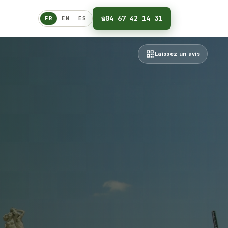
☎
04 67 42 14 31
FR
EN
ES
Français
Laissez un avis