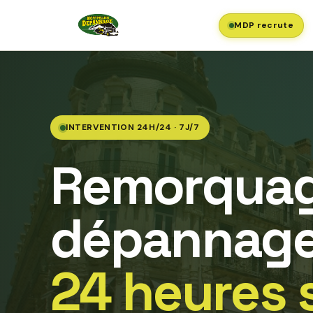
MDP recrute
INTERVENTION 24H/24 · 7J/7
Remorquag
dépannage
24 heures 