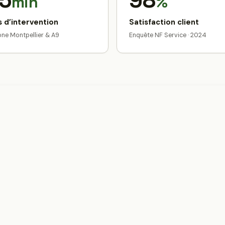
5
98
min
%
 d’intervention
Satisfaction client
zone Montpellier & A9
Enquête NF Service · 2024