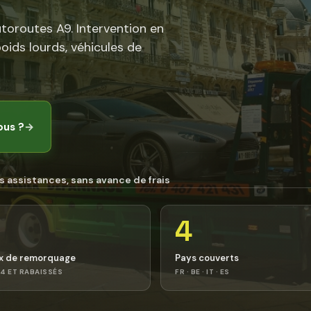
utoroutes A9. Intervention en
poids lourds, véhicules de
ous ?
→
s assistances, sans avance de frais
4
x de remorquage
Pays couverts
4 ET RABAISSÉS
FR · BE · IT · ES