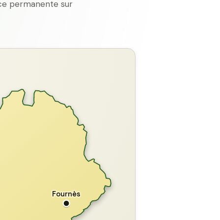
ence permanente sur
GARD
Fournès