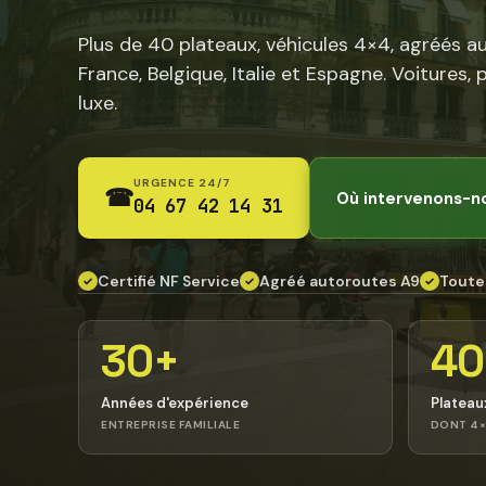
Plus de 40 plateaux, véhicules 4×4, agréés a
France, Belgique, Italie et Espagne. Voitures, 
luxe.
URGENCE 24/7
☎
Où intervenons-n
04 67 42 14 31
Certifié NF Service
Agréé autoroutes A9
Toute
✓
✓
✓
30+
40
Années d'expérience
Plateau
ENTREPRISE FAMILIALE
DONT 4×