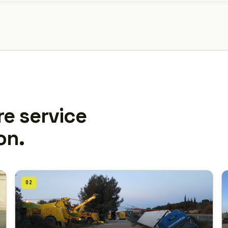
re service
on.
02