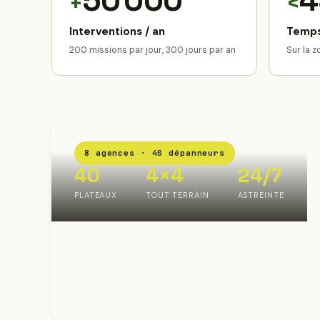
50 000
4
+
<
Interventions / an
Temps
200 missions par jour, 300 jours par an
Sur la 
8 agences · 40 dépanneurs
40
4×4
24/7
PLATEAUX
TOUT TERRAIN
ASTREINTE