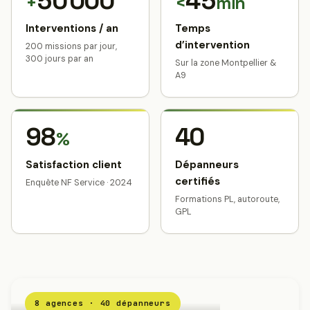
50 000
45
+
<
min
Interventions / an
Temps
d’intervention
200 missions par jour,
300 jours par an
Sur la zone Montpellier &
A9
98
40
%
Satisfaction client
Dépanneurs
certifiés
Enquête NF Service · 2024
Formations PL, autoroute,
GPL
8 agences · 40 dépanneurs