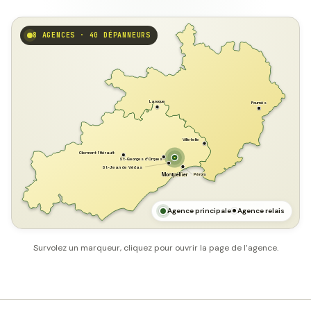
8 AGENCES · 40 DÉPANNEURS
GARD
Laroque
Fournès
Villetelle
Clermont l'Hérault
St-Georges d'Orques
St-Jean de Védas
Pérols
Montpellier
HÉRAULT
MER MÉDITERRANÉE
Agence principale
Agence relais
Survolez un marqueur, cliquez pour ouvrir la page de l’agence.