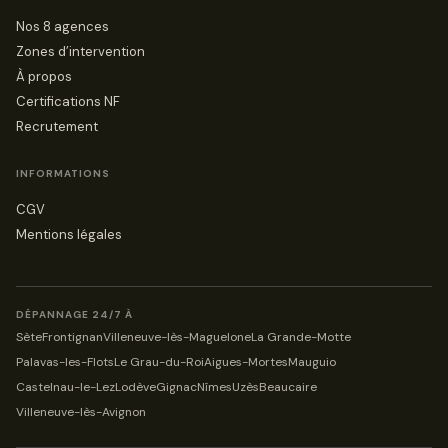
Nos 8 agences
Zones d’intervention
À propos
Certifications NF
Recrutement
INFORMATIONS
CGV
Mentions légales
DÉPANNAGE 24/7 À
Sète
Frontignan
Villeneuve-lès-Maguelone
La Grande-Motte
Palavas-les-Flots
Le Grau-du-Roi
Aigues-Mortes
Mauguio
Castelnau-le-Lez
Lodève
Gignac
Nîmes
Uzès
Beaucaire
Villeneuve-lès-Avignon