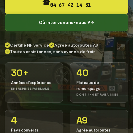
☎
04 67 42 14 31
Où intervenons-nous ?
→
Certifié NF Service
Agréé autoroutes A9
✓
✓
Toutes assistances, sans avance de frais
✓
30+
40
Années d'expérience
Plateaux de
remorquage
ENTREPRISE FAMILIALE
DONT 4×4 ET RABAISSÉS
4
A9
Pays couverts
Agréé autoroutes