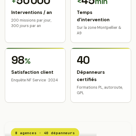
50 000
45
+
<
min
Interventions / an
Temps
d’intervention
200 missions par jour,
300 jours par an
Sur la zone Montpellier &
A9
98
40
%
Satisfaction client
Dépanneurs
certifiés
Enquête NF Service · 2024
Formations PL, autoroute,
GPL
8 agences · 40 dépanneurs