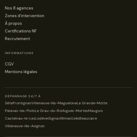
Nos 8 agences
Zones d’intervention
À propos
Certifications NF
Recrutement
INFORMATIONS
CGV
Mentions légales
DÉPANNAGE 24/7 À
Sète
Frontignan
Villeneuve-lès-Maguelone
La Grande-Motte
Palavas-les-Flots
Le Grau-du-Roi
Aigues-Mortes
Mauguio
Castelnau-le-Lez
Lodève
Gignac
Nîmes
Uzès
Beaucaire
Villeneuve-lès-Avignon