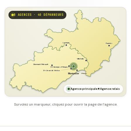
8 AGENCES · 40 DÉPANNEURS
GARD
Laroque
Fournès
Villetelle
Clermont l'Hérault
St-Georges d'Orques
St-Jean de Védas
Pérols
Montpellier
HÉRAULT
MER MÉDITERRANÉE
Agence principale
Agence relais
Survolez un marqueur, cliquez pour ouvrir la page de l’agence.