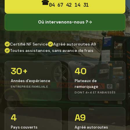
☎
04 67 42 14 31
Où intervenons-nous ?
→
Certifié NF Service
Agréé autoroutes A9
✓
✓
Toutes assistances, sans avance de frais
✓
30+
40
Années d'expérience
Plateaux de
remorquage
ENTREPRISE FAMILIALE
DONT 4×4 ET RABAISSÉS
4
A9
Pays couverts
Agréé autoroutes